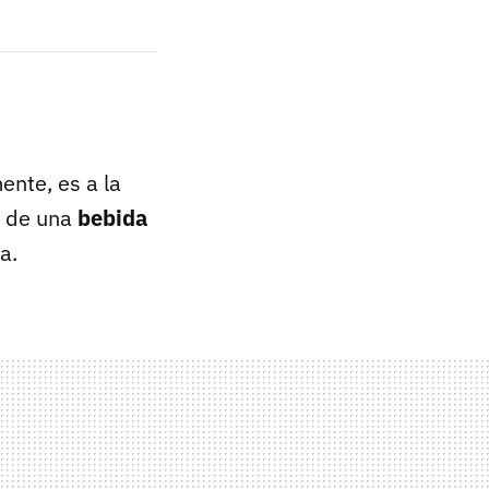
ente, es a la
r de una
bebida
a.