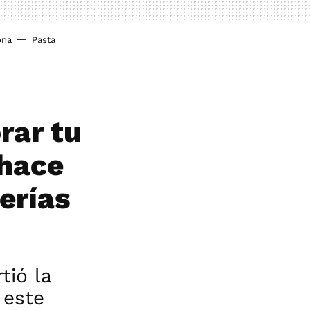
ona
Pasta
rar tu
 hace
erías
tió la
 este