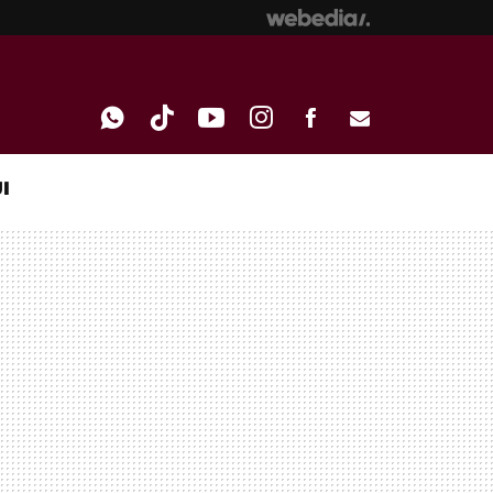
I
WHATSAPP
TIKTOK
YOUTUBE
INSTAGRAM
FACEBOOK
E-
MAIL