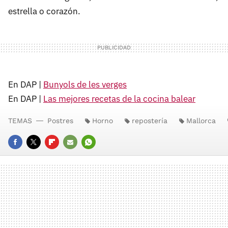
estrella o corazón.
En DAP |
Bunyols de les verges
En DAP |
Las mejores recetas de la cocina balear
TEMAS
Postres
Horno
repostería
Mallorca
FACEBOOK
TWITTER
FLIPBOARD
E-
WHATSAPP
MAIL