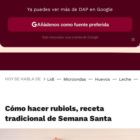
Ya puedes ver más de DAP en Google
Añádenos como fuente preferida
Solo necesitas una cuenta de Google
×
TARTAS
BIZCOCHOS
GALLETAS
HOY SE HABLA DE
Lidl
Microondas
Huevos
Leche
Cómo hacer rubiols, receta
tradicional de Semana Santa