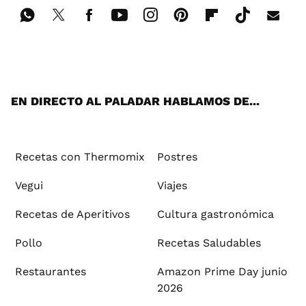
Wh
Twi
Fac
You
Inst
Pint
Flip
Tikt
E-
ats
tter
ebo
tub
agr
ere
boa
ok
mai
App
ok
e
am
st
rd
l
EN DIRECTO AL PALADAR HABLAMOS DE...
Recetas con Thermomix
Postres
Vegui
Viajes
Recetas de Aperitivos
Cultura gastronómica
Pollo
Recetas Saludables
Restaurantes
Amazon Prime Day junio
2026