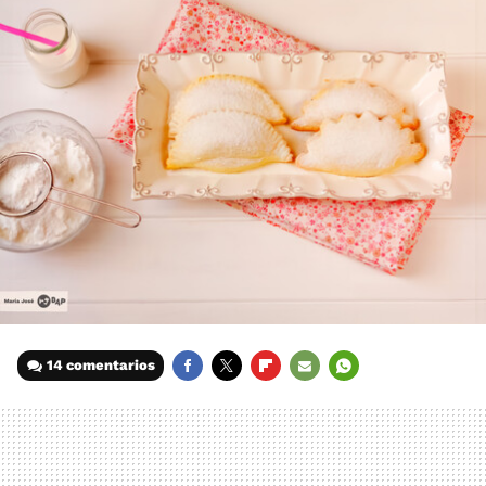
14 comentarios
FACEBOOK
TWITTER
FLIPBOARD
E-
WHATSAPP
MAIL