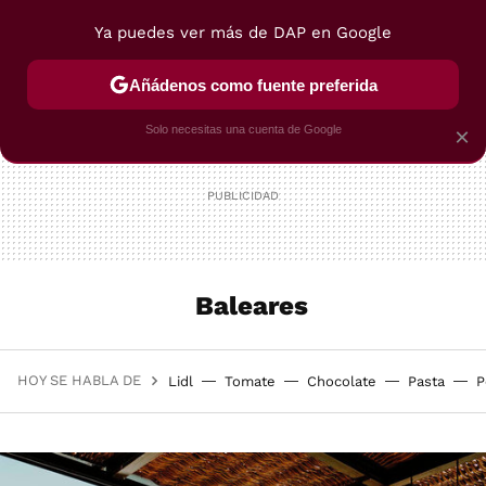
Ya puedes ver más de DAP en Google
MENÚ
NUEVO
Añádenos como fuente preferida
POSTRES
VIAJES
SELECCIÓN
VEGUI
Solo necesitas una cuenta de Google
×
Baleares
HOY SE HABLA DE
Lidl
Tomate
Chocolate
Pasta
P