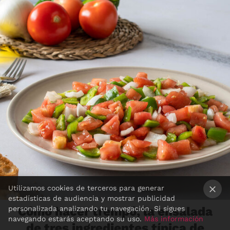
Utilizamos cookies de terceros para generar
estadísticas de audiencia y mostrar publicidad
×
personalizada analizando tu navegación. Si sigues
Cómo hacer trempó, la ensalada
navegando estarás aceptando su uso.
Más información
de tres ingredientes típica de