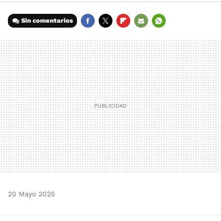
Sin comentarios
FACEBOOK
TWITTER
FLIPBOARD
E-
WHATSAPP
MAIL
20 Mayo 2025