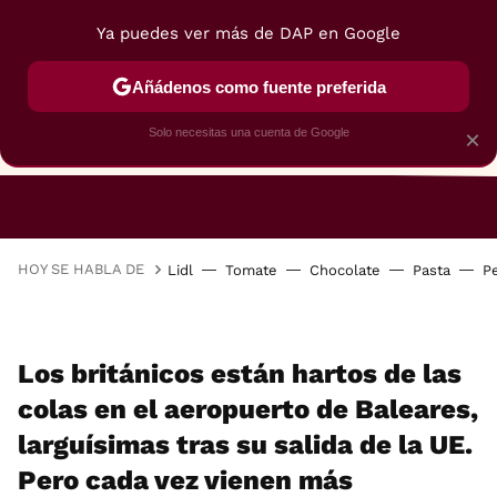
Ya puedes ver más de DAP en Google
Añádenos como fuente preferida
Solo necesitas una cuenta de Google
×
RESTAURANTES
GASTROGUÍA
48 HORAS
HOY SE HABLA DE
Lidl
Tomate
Chocolate
Pasta
P
Los británicos están hartos de las
colas en el aeropuerto de Baleares,
larguísimas tras su salida de la UE.
Pero cada vez vienen más