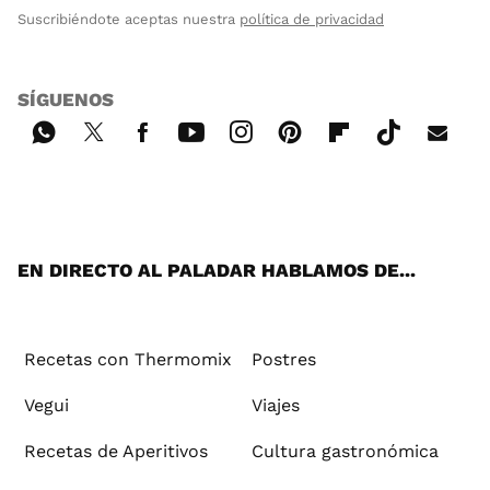
Suscribiéndote aceptas nuestra
política de privacidad
SÍGUENOS
Wh
Twi
Fac
You
Inst
Pint
Flip
Tikt
E-
ats
tter
ebo
tub
agr
ere
boa
ok
mai
App
ok
e
am
st
rd
l
EN DIRECTO AL PALADAR HABLAMOS DE...
Recetas con Thermomix
Postres
Vegui
Viajes
Recetas de Aperitivos
Cultura gastronómica