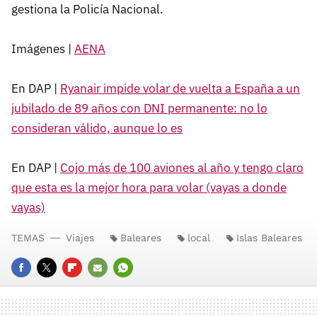
gestiona la Policía Nacional.
Imágenes |
AENA
En DAP |
Ryanair impide volar de vuelta a España a un
jubilado de 89 años con DNI permanente: no lo
consideran válido, aunque lo es
En DAP |
Cojo más de 100 aviones al año y tengo claro
que esta es la mejor hora para volar (vayas a donde
vayas)
TEMAS
Viajes
Baleares
local
Islas Baleares
FACEBOOK
TWITTER
FLIPBOARD
E-
WHATSAPP
MAIL