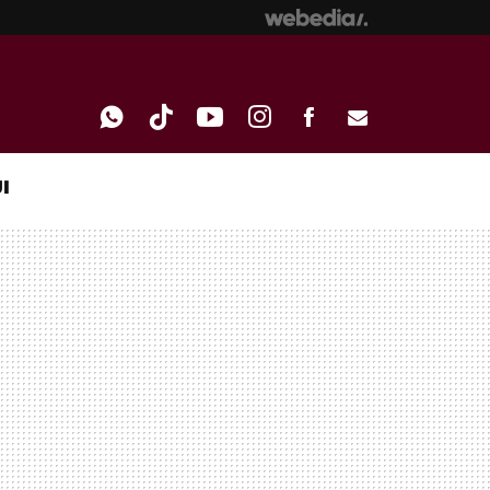
I
WHATSAPP
TIKTOK
YOUTUBE
INSTAGRAM
FACEBOOK
E-
MAIL