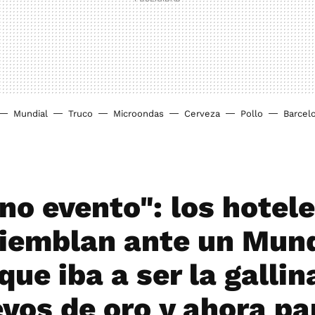
Mundial
Truco
Microondas
Cerveza
Pollo
Barcel
no evento": los hotel
iemblan ante un Mund
que iba a ser la gallin
evos de oro y ahora pa