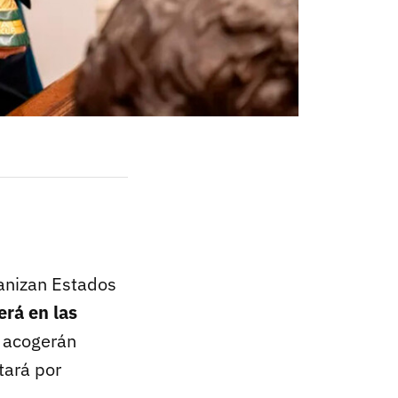
ganizan Estados
erá en las
 acogerán
utará por