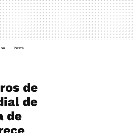
ona
Pasta
eros de
ial de
a de
rece