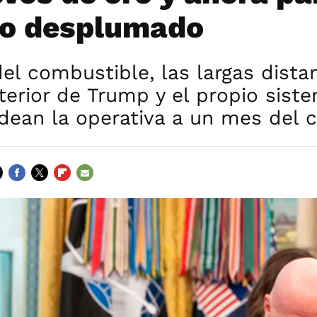
lo desplumado
del combustible, las largas distan
xterior de Trump y el propio sist
edean la operativa a un mes del
FACEBOOK
TWITTER
FLIPBOARD
E-
MAIL