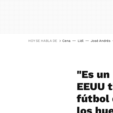
HOY SE HABLA DE
Cena
Lidl
José Andrés
"Es un 
EEUU t
fútbol 
los hu