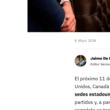
8 Mayo 2026
Jaime De 
Editor Senio
El próximo 11 d
Unidos, Canadá
sedes estadou
partidos y, a pa
completo en ter