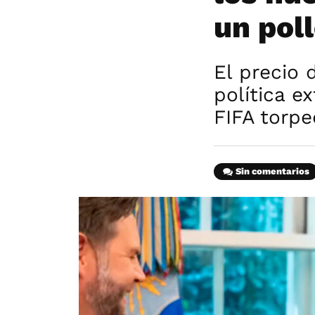
un pol
El precio 
política e
FIFA torp
Sin comentarios