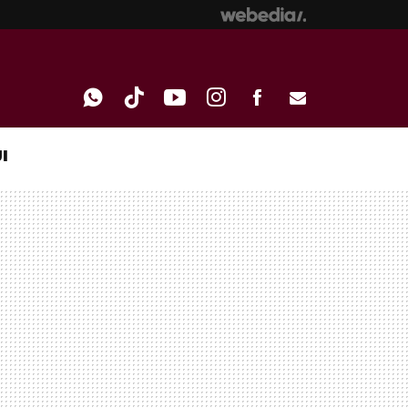
I
WHATSAPP
TIKTOK
YOUTUBE
INSTAGRAM
FACEBOOK
E-
MAIL