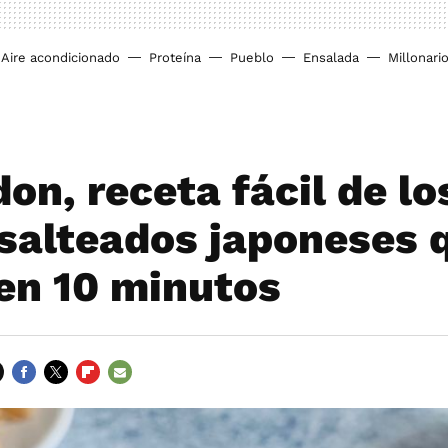
Aire acondicionado
Proteína
Pueblo
Ensalada
Millonari
on, receta fácil de lo
 salteados japoneses 
en 10 minutos
FACEBOOK
TWITTER
FLIPBOARD
E-
MAIL