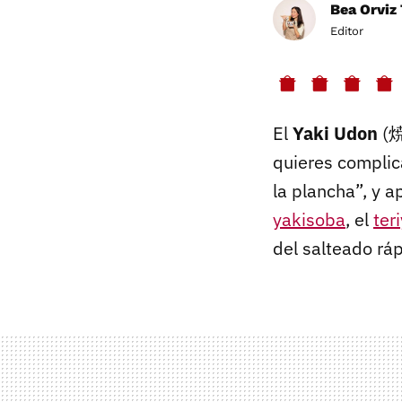
Bea Orviz 
Editor
El
Yaki Udon
(焼
quieres complic
la plancha”, y 
yakisoba
, el
ter
del salteado ráp