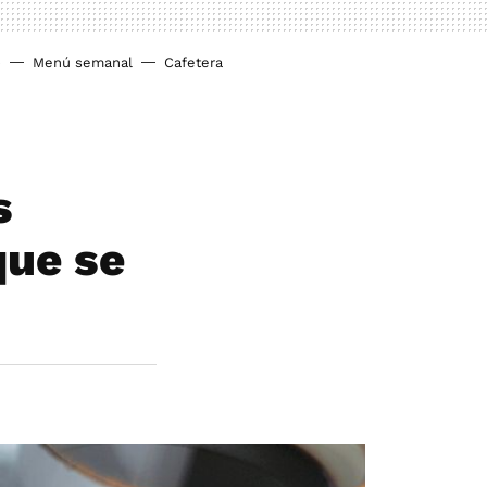
o
Menú semanal
Cafetera
s
que se