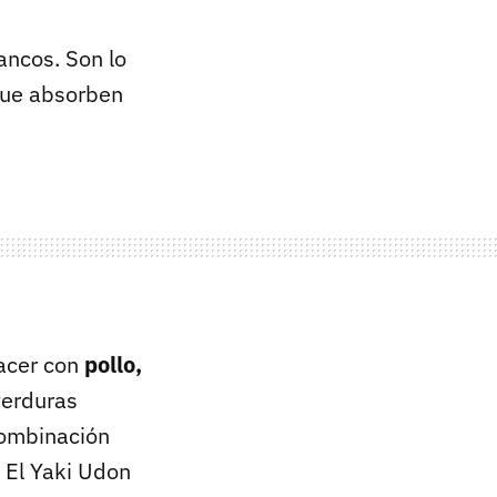
lancos. Son lo
que absorben
acer con
pollo,
verduras
combinación
 El Yaki Udon