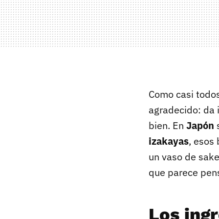
Como casi todos
agradecido: da 
bien. En
Japón
s
izakayas
, esos
un vaso de sake.
que parece pen
Los ing