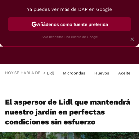
Ya puedes ver más de DAP en Google
Añádenos como fuente preferida
CAFETERAS
FREIDORAS DE AIRE
GUÍAS DE 
Solo necesitas una cuenta de Google
×
HOY SE HABLA DE
Lidl
Microondas
Huevos
Aceite
El aspersor de Lidl que mantendrá
nuestro jardín en perfectas
condiciones sin esfuerzo