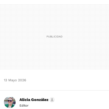
FACEBOOK
TWITTER
FLIPBOARD
E-
WHATSAPP
MAIL
13 Mayo 2026
Alicia González
Editor