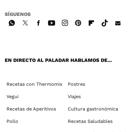
SÍGUENOS
Wh
Twi
Fac
You
Inst
Pint
Flip
Tikt
E-
ats
tter
ebo
tub
agr
ere
boa
ok
mai
App
ok
e
am
st
rd
l
EN DIRECTO AL PALADAR HABLAMOS DE...
Recetas con Thermomix
Postres
Vegui
Viajes
Recetas de Aperitivos
Cultura gastronómica
Pollo
Recetas Saludables