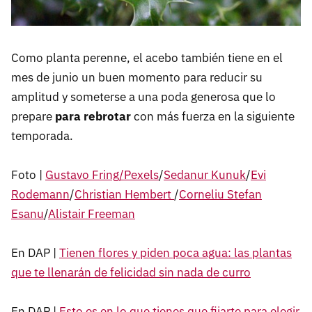
Como planta perenne, el acebo también tiene en el
mes de junio un buen momento para reducir su
amplitud y someterse a una poda generosa que lo
prepare
para rebrotar
con más fuerza en la siguiente
temporada.
Foto |
Gustavo Fring/Pexels
/
Sedanur Kunuk
/
Evi
Rodemann
/
Christian Hembert
/
Corneliu Stefan
Esanu
/
Alistair Freeman
En DAP |
Tienen flores y piden poca agua: las plantas
que te llenarán de felicidad sin nada de curro
En DAP |
Esto es en lo que tienes que fijarte para elegir