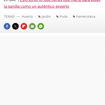
la sandía como un auténtico experto
TEMAS
Huerto
jardín
Poda
hemeroteca
FACEBOOK
TWITTER
FLIPBOARD
E-
WHATSAPP
MAIL