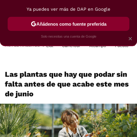
Ya puedes ver más de DAP en Google
MENÚ
NUEVO
Añádenos como fuente preferida
POSTRES
VIAJES
SELECCIÓN
VEGUI
Solo necesitas una cuenta de Google
×
HOY SE HABLA DE
Lidl
Carrefour
Alcampo
Pueblo
Las plantas que hay que podar sin
falta antes de que acabe este mes
de junio