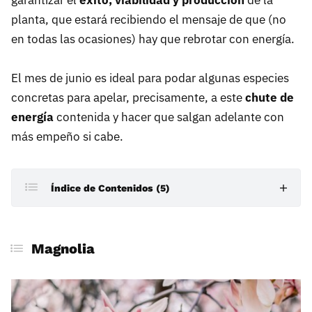
garantizar el
éxito, viabilidad y producción
de la
planta, que estará recibiendo el mensaje de que (no
en todas las ocasiones) hay que rebrotar con energía.
El mes de junio es ideal para podar algunas especies
concretas para apelar, precisamente, a este
chute de
energía
contenida y hacer que salgan adelante con
más empeño si cabe.
Índice de Contenidos (5)
Magnolia
Magnolia
Lilas
Boj
Ciprés