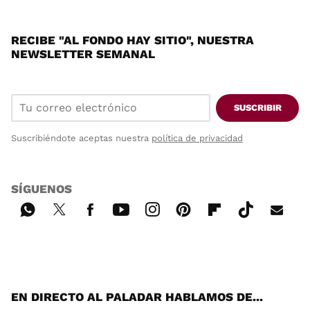
RECIBE "AL FONDO HAY SITIO", NUESTRA
NEWSLETTER SEMANAL
SUSCRIBIR
Suscribiéndote aceptas nuestra
política de privacidad
SÍGUENOS
Wh
Twi
Fac
You
Inst
Pint
Flip
Tikt
E-
ats
tter
ebo
tub
agr
ere
boa
ok
mai
App
ok
e
am
st
rd
l
EN DIRECTO AL PALADAR HABLAMOS DE...