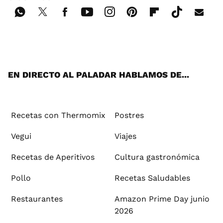
Wh
Twi
Fac
You
Inst
Pint
Flip
Tikt
E-
ats
tter
ebo
tub
agr
ere
boa
ok
mai
App
ok
e
am
st
rd
l
EN DIRECTO AL PALADAR HABLAMOS DE...
Recetas con Thermomix
Postres
Vegui
Viajes
Recetas de Aperitivos
Cultura gastronómica
Pollo
Recetas Saludables
Restaurantes
Amazon Prime Day junio
2026