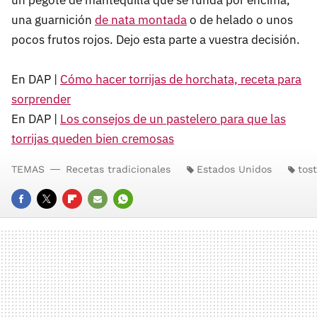
una guarnición
de nata montada
o de helado o unos
pocos frutos rojos. Dejo esta parte a vuestra decisión.
En DAP |
Cómo hacer torrijas de horchata, receta para
sorprender
En DAP |
Los consejos de un pastelero para que las
torrijas queden bien cremosas
TEMAS
Recetas tradicionales
Estados Unidos
tos
FACEBOOK
TWITTER
FLIPBOARD
E-
WHATSAPP
MAIL