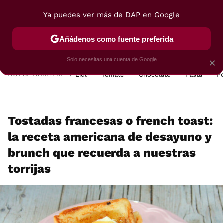
Ya puedes ver más de DAP en Google
MENÚ
NUEVO
Añádenos como fuente preferida
POSTRES
VIAJES
SELECCIÓN
VEGUI
Solo necesitas una cuenta de Google
×
HOY SE HABLA DE
Lidl
Tomate
Chocolate
Pasta
P
Tostadas francesas o french toast:
la receta americana de desayuno y
brunch que recuerda a nuestras
torrijas