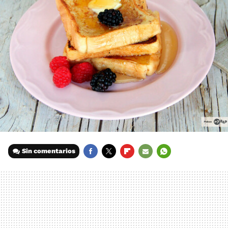
Sin comentarios
FACEBOOK
TWITTER
FLIPBOARD
E-
WHATSAPP
MAIL