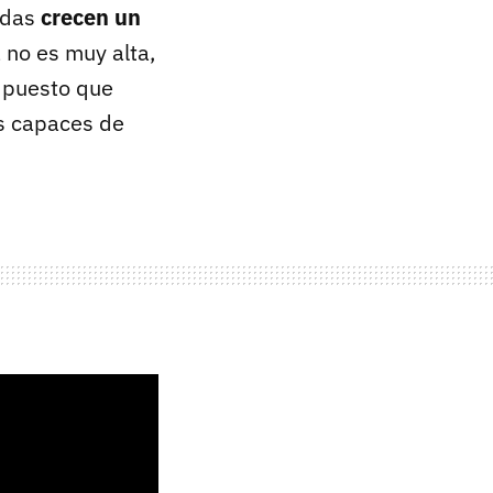
adas
crecen un
a no es muy alta,
, puesto que
is capaces de