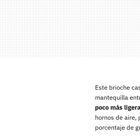
Este brioche ca
mantequilla ent
poco más liger
hornos de aire,
porcentaje de g