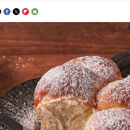
FACEBOOK
TWITTER
FLIPBOARD
E-
MAIL