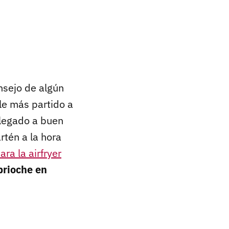
nsejo de algún
rle más partido a
llegado a buen
artén a la hora
ara la airfryer
brioche en