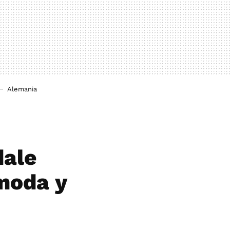
Alemania
dale
moda y