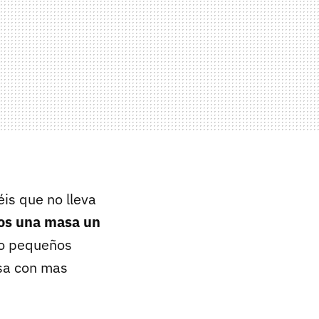
is que no lleva
os una masa un
omo pequeños
asa con mas