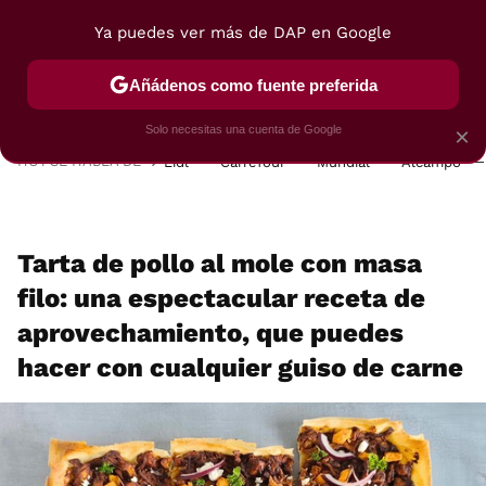
Ya puedes ver más de DAP en Google
MENÚ
NUEVO
Añádenos como fuente preferida
POSTRES
VIAJES
SELECCIÓN
VEGUI
Solo necesitas una cuenta de Google
×
HOY SE HABLA DE
Lidl
Carrefour
Mundial
Alcampo
Tarta de pollo al mole con masa
filo: una espectacular receta de
aprovechamiento, que puedes
hacer con cualquier guiso de carne