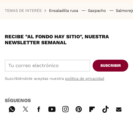
TEMAS DE INTERÉS
Ensaladilla rusa
Gazpacho
Salmore
RECIBE "AL FONDO HAY SITIO", NUESTRA
NEWSLETTER SEMANAL
SUSCRIBIR
Suscribiéndote aceptas nuestra
política de privacidad
SÍGUENOS
Wh
Twi
Fac
You
Inst
Pint
Flip
Tikt
E-
ats
tter
ebo
tub
agr
ere
boa
ok
mai