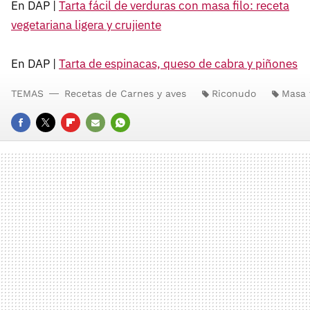
En DAP |
Tarta fácil de verduras con masa filo: receta
vegetariana ligera y crujiente
En DAP |
Tarta de espinacas, queso de cabra y piñones
TEMAS
Recetas de Carnes y aves
Riconudo
Masa f
FACEBOOK
TWITTER
FLIPBOARD
E-
WHATSAPP
MAIL