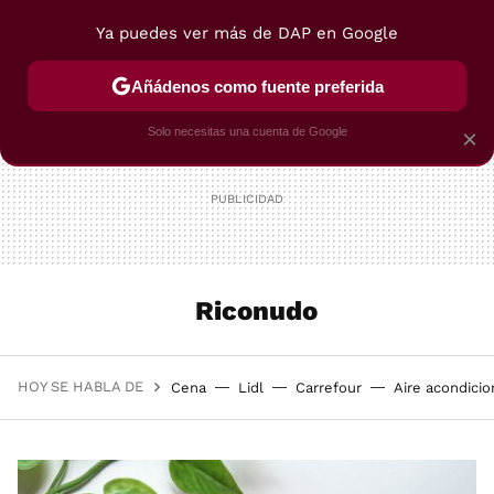
Ya puedes ver más de DAP en Google
MENÚ
NUEVO
Añádenos como fuente preferida
POSTRES
VIAJES
SELECCIÓN
VEGUI
Solo necesitas una cuenta de Google
×
Riconudo
HOY SE HABLA DE
Cena
Lidl
Carrefour
Aire acondici