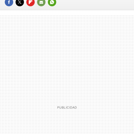
FACEBOOK
TWITTER
FLIPBOARD
E-
WHATSAPP
MAIL