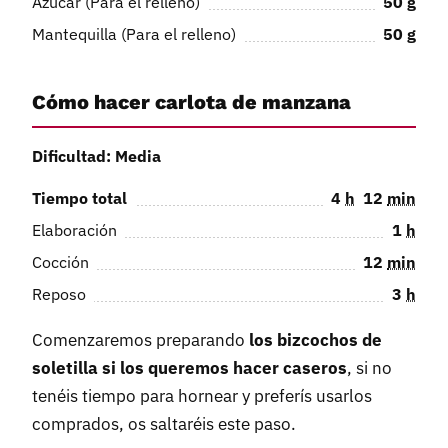
Azúcar (Para el relleno)
50
g
Mantequilla (Para el relleno)
50
g
Cómo hacer carlota de manzana
Dificultad: Media
Tiempo total
4
h
12
min
Elaboración
1
h
Cocción
12
min
Reposo
3
h
Comenzaremos preparando
los bizcochos de
soletilla si los queremos hacer caseros
, si no
tenéis tiempo para hornear y preferís usarlos
comprados, os saltaréis este paso.