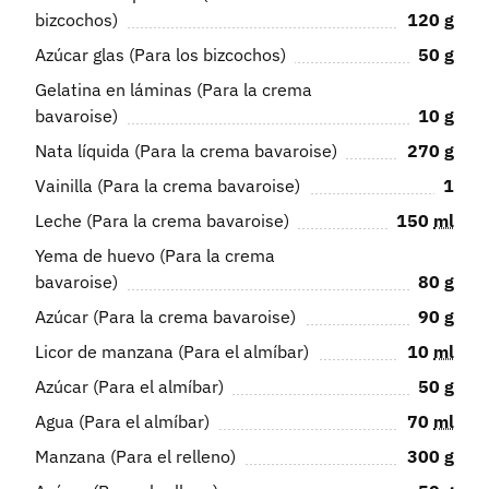
bizcochos)
120
g
Azúcar glas (Para los bizcochos)
50
g
Gelatina en láminas (Para la crema
bavaroise)
10
g
Nata líquida (Para la crema bavaroise)
270
g
Vainilla (Para la crema bavaroise)
1
Leche (Para la crema bavaroise)
150
ml
Yema de huevo (Para la crema
bavaroise)
80
g
Azúcar (Para la crema bavaroise)
90
g
Licor de manzana (Para el almíbar)
10
ml
Azúcar (Para el almíbar)
50
g
Agua (Para el almíbar)
70
ml
Manzana (Para el relleno)
300
g