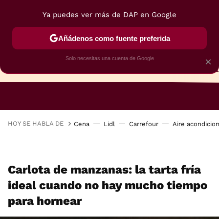
Ya puedes ver más de DAP en Google
Añádenos como fuente preferida
Solo necesitas una cuenta de Google
×
TARTAS
BIZCOCHOS
GALLETAS
HOY SE HABLA DE
Cena
Lidl
Carrefour
Aire acondicio
Carlota de manzanas: la tarta fría
ideal cuando no hay mucho tiempo
para hornear