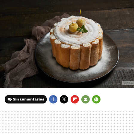
Sin comentarios
FACEBOOK
TWITTER
FLIPBOARD
E-
WHATSAPP
MAIL