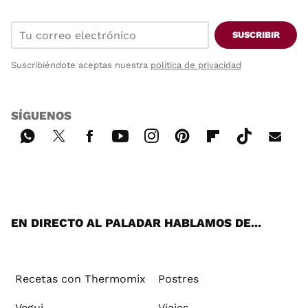
SUSCRIBIR
Suscribiéndote aceptas nuestra
política de privacidad
SÍGUENOS
Wh
Twi
Fac
You
Inst
Pint
Flip
Tikt
E-
ats
tter
ebo
tub
agr
ere
boa
ok
mai
App
ok
e
am
st
rd
l
EN DIRECTO AL PALADAR HABLAMOS DE...
Recetas con Thermomix
Postres
Vegui
Viajes