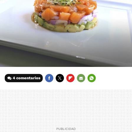
4 comentarios
FACEBOOK
TWITTER
FLIPBOARD
E-
WHATSAPP
MAIL