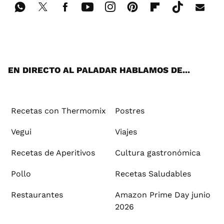
Wh
Twi
Fac
You
Inst
Pint
Flip
Tikt
E-
ats
tter
ebo
tub
agr
ere
boa
ok
mai
App
ok
e
am
st
rd
l
EN DIRECTO AL PALADAR HABLAMOS DE...
Recetas con Thermomix
Postres
Vegui
Viajes
Recetas de Aperitivos
Cultura gastronómica
Pollo
Recetas Saludables
Restaurantes
Amazon Prime Day junio
2026