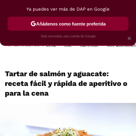
Ya puedes ver más de DAP en Google
MENÚ
NUEVO
Añádenos como fuente preferida
POSTRES
VIAJES
SELECCIÓN
VEGUI
Solo necesitas una cuenta de Google
×
HOY SE HABLA DE
Cena
Lidl
Carrefour
Aire acondicio
Tartar de salmón y aguacate:
receta fácil y rápida de aperitivo o
para la cena