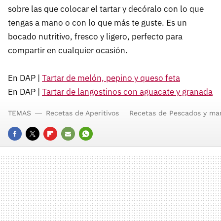
sobre las que colocar el tartar y decóralo con lo que
tengas a mano o con lo que más te guste. Es un
bocado nutritivo, fresco y ligero, perfecto para
compartir en cualquier ocasión.
En DAP |
Tartar de melón, pepino y queso feta
En DAP |
Tartar de langostinos con aguacate y granada
TEMAS
Recetas de Aperitivos
Recetas de Pescados y mar
FACEBOOK
TWITTER
FLIPBOARD
E-
WHATSAPP
MAIL