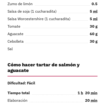
Zumo de limón
0.5
Salsa de soja (1 cucharadita)
5
ml
Salsa Worcestershire (1 cucharadita)
5
ml
Tomate
30
g
Aguacate
60
g
Cebolleta
30
g
Sal
Cómo hacer tartar de salmón y
aguacate
Dificultad: Fácil
Tiempo total
1
h
20
min
Elaboración
20
min