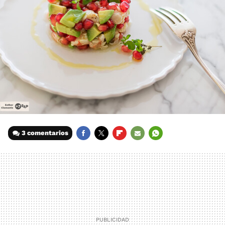
3 comentarios
FACEBOOK
TWITTER
FLIPBOARD
E-
WHATSAPP
MAIL