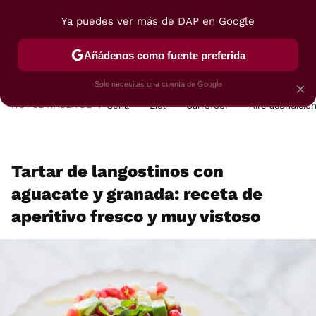
Ya puedes ver más de DAP en Google
MENÚ
NUEVO
Añádenos como fuente preferida
POSTRES
VIAJES
SELECCIÓN
VEGUI
Solo necesitas una cuenta de Google
×
HOY SE HABLA DE
Cena
Lidl
Carrefour
Aire acondicio
Tartar de langostinos con
aguacate y granada: receta de
aperitivo fresco y muy vistoso