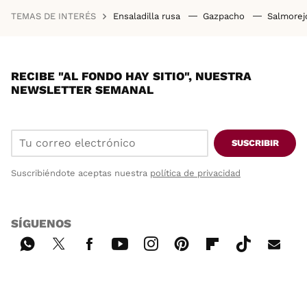
TEMAS DE INTERÉS
Ensaladilla rusa
Gazpacho
Salmore
RECIBE "AL FONDO HAY SITIO", NUESTRA
NEWSLETTER SEMANAL
SUSCRIBIR
Suscribiéndote aceptas nuestra
política de privacidad
SÍGUENOS
Wh
Twi
Fac
You
Inst
Pint
Flip
Tikt
E-
ats
tter
ebo
tub
agr
ere
boa
ok
mai