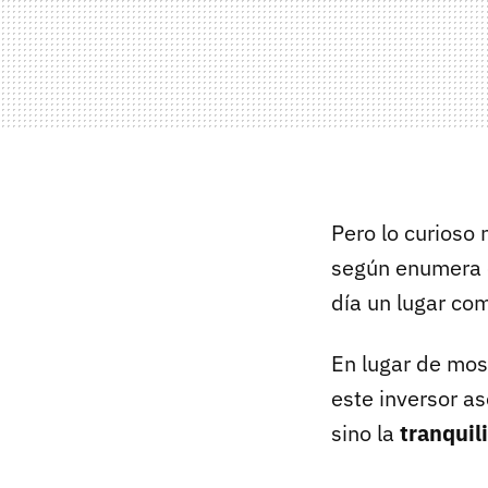
Pero lo curioso 
según enumera e
día un lugar com
En lugar de most
este inversor as
sino la
tranquil