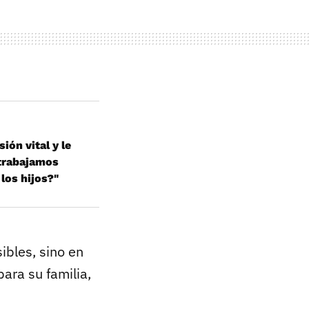
ión vital y le
 trabajamos
los hijos?"
sibles, sino en
ara su familia,