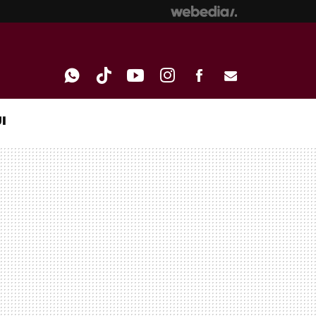
I
WHATSAPP
TIKTOK
YOUTUBE
INSTAGRAM
FACEBOOK
E-
MAIL