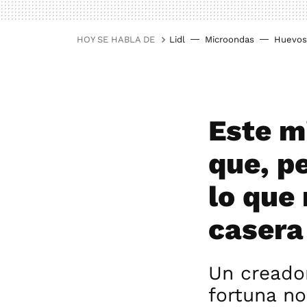
HOY SE HABLA DE
Lidl
Microondas
Huevos
Este m
que, p
lo que
casera
Un creador
fortuna no