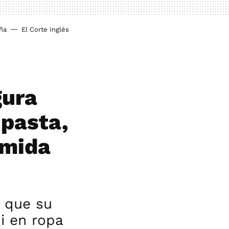
ña
El Corte Inglés
gura
 pasta,
omida
a que su
i en ropa