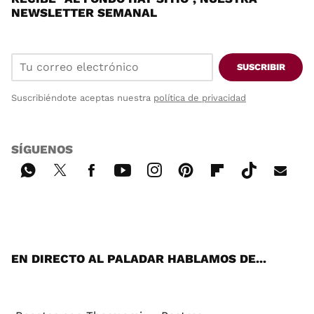
NEWSLETTER SEMANAL
SUSCRIBIR
Suscribiéndote aceptas nuestra
política de privacidad
SÍGUENOS
Wh
Twi
Fac
You
Inst
Pint
Flip
Tikt
E-
ats
tter
ebo
tub
agr
ere
boa
ok
mai
App
ok
e
am
st
rd
l
EN DIRECTO AL PALADAR HABLAMOS DE...