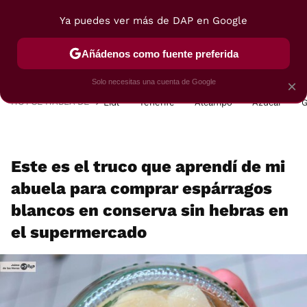
Ya puedes ver más de DAP en Google
MENÚ
NUEVO
Añádenos como fuente preferida
POSTRES
VIAJES
SELECCIÓN
VEGUI
Solo necesitas una cuenta de Google
×
HOY SE HABLA DE
Lidl
Tenerife
Alcampo
Azúcar
G
Este es el truco que aprendí de mi
abuela para comprar espárragos
blancos en conserva sin hebras en
el supermercado