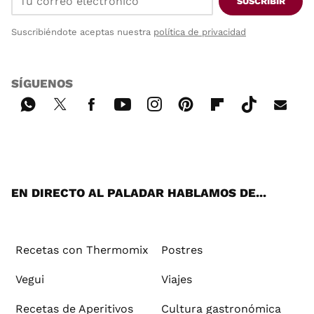
SUSCRIBIR
Suscribiéndote aceptas nuestra
política de privacidad
SÍGUENOS
Wh
Twi
Fac
You
Inst
Pint
Flip
Tikt
E-
ats
tter
ebo
tub
agr
ere
boa
ok
mai
App
ok
e
am
st
rd
l
EN DIRECTO AL PALADAR HABLAMOS DE...
Recetas con Thermomix
Postres
Vegui
Viajes
Recetas de Aperitivos
Cultura gastronómica