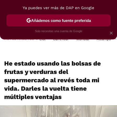
Ya puedes ver más de DAP en Google
MENÚ
NUEVO
Añádenos como fuente preferida
POSTRES
VIAJES
SELECCIÓN
VEGUI
Solo necesitas una cuenta de Google
×
HOY SE HABLA DE
Lidl
Carrefour
Mundial
Alcampo
He estado usando las bolsas de
frutas y verduras del
supermercado al revés toda mi
vida. Darles la vuelta tiene
múltiples ventajas