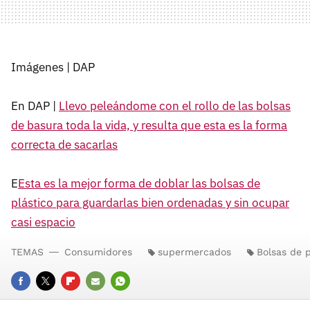
Imágenes | DAP
En DAP |
Llevo peleándome con el rollo de las bolsas
de basura toda la vida, y resulta que esta es la forma
correcta de sacarlas
E
Esta es la mejor forma de doblar las bolsas de
plástico para guardarlas bien ordenadas y sin ocupar
casi espacio
TEMAS
Consumidores
supermercados
Bolsas de p
FACEBOOK
TWITTER
FLIPBOARD
E-
WHATSAPP