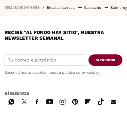
TEMAS DE INTERÉS
Ensaladilla rusa
Gazpacho
Salmore
RECIBE "AL FONDO HAY SITIO", NUESTRA
NEWSLETTER SEMANAL
SUSCRIBIR
Suscribiéndote aceptas nuestra
política de privacidad
SÍGUENOS
Wh
Twi
Fac
You
Inst
Pint
Flip
Tikt
E-
ats
tter
ebo
tub
agr
ere
boa
ok
mai