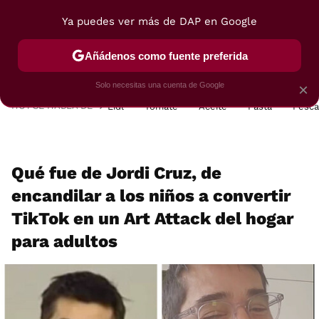
Ya puedes ver más de DAP en Google
MENÚ
NUEVO
Añádenos como fuente preferida
POSTRES
VIAJES
SELECCIÓN
VEGUI
Solo necesitas una cuenta de Google
×
HOY SE HABLA DE
Lidl
Tomate
Aceite
Pasta
Pesc
Qué fue de Jordi Cruz, de
encandilar a los niños a convertir
TikTok en un Art Attack del hogar
para adultos