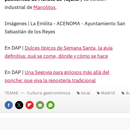
industrial de
Manolitos
.
Imágenes | La Emilita - ACENOMA - Ayuntamiento San
Sebastián de los Reyes
En DAP |
Dulces típicos de Semana Santa, la guía
definitiva: qué se come, dónde y cómo se hace
En DAP |
Una Segovia para golosos más allá del
ponche: que viva la repostería tradicional
TEMAS
Cultura gastronómica
local
Madrid
du
FACEBOOK
TWITTER
FLIPBOARD
E-
WHATSAPP
MAIL