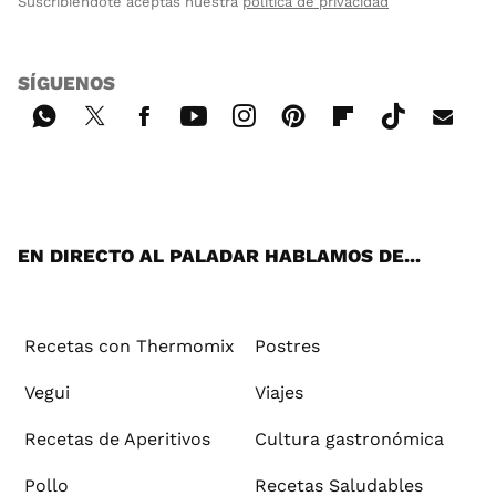
Suscribiéndote aceptas nuestra
política de privacidad
SÍGUENOS
Wh
Twi
Fac
You
Inst
Pint
Flip
Tikt
E-
ats
tter
ebo
tub
agr
ere
boa
ok
mai
App
ok
e
am
st
rd
l
EN DIRECTO AL PALADAR HABLAMOS DE...
Recetas con Thermomix
Postres
Vegui
Viajes
Recetas de Aperitivos
Cultura gastronómica
Pollo
Recetas Saludables