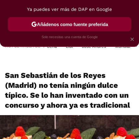
Ya puedes ver más de DAP en Google
MENÚ
NUEVO
Añádenos como fuente preferida
POSTRES
VIAJES
SELECCIÓN
VEGUI
Solo necesitas una cuenta de Google
×
HOY SE HABLA DE
Cena
Lidl
José Andrés
Mundial
San Sebastián de los Reyes
(Madrid) no tenía ningún dulce
típico. Se lo han inventado con un
concurso y ahora ya es tradicional