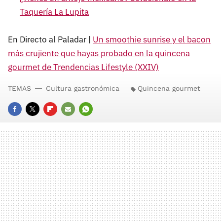
Taquería La Lupita
En Directo al Paladar |
Un smoothie sunrise y el bacon
más crujiente que hayas probado en la quincena
gourmet de Trendencias Lifestyle (XXIV)
TEMAS
Cultura gastronómica
Quincena gourmet
FACEBOOK
TWITTER
FLIPBOARD
E-
WHATSAPP
MAIL