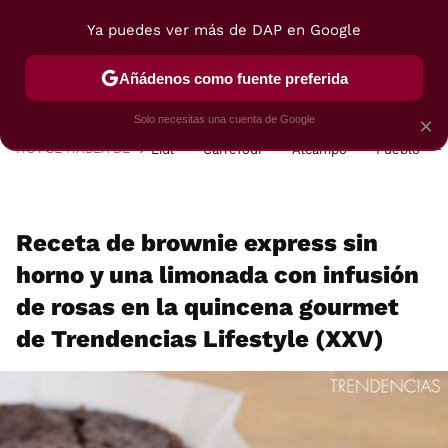
Ya puedes ver más de DAP en Google
MENÚ
NUEVO
Añádenos como fuente preferida
POSTRES
VIAJES
SELECCIÓN
VEGUI
Solo necesitas una cuenta de Google
×
HOY SE HABLA DE
Lidl
Carrefour
Alcampo
Pueblo
Receta de brownie express sin
horno y una limonada con infusión
de rosas en la quincena gourmet
de Trendencias Lifestyle (XXV)