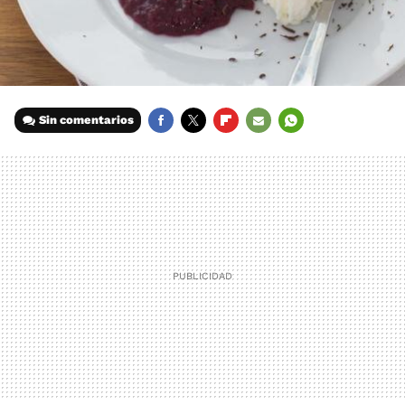
Sin comentarios
FACEBOOK
TWITTER
FLIPBOARD
E-
WHATSAPP
MAIL