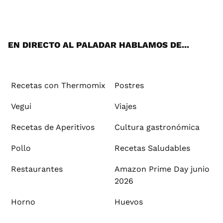
ats
tter
ebo
tub
agr
ere
boa
ok
mai
App
ok
e
am
st
rd
l
EN DIRECTO AL PALADAR HABLAMOS DE...
Recetas con Thermomix
Postres
Vegui
Viajes
Recetas de Aperitivos
Cultura gastronómica
Pollo
Recetas Saludables
Restaurantes
Amazon Prime Day junio
2026
Horno
Huevos