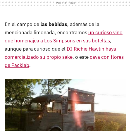
En el campo de
las bebidas
, además de la
mencionada limonada, encontramos
un curioso vino
que homenajea a Los Simpsons en sus botellas
,
aunque para curioso que el
DJ Richie Hawtin haya
comercializado su propio sake
, o este
cava con flores
de Packlab
.