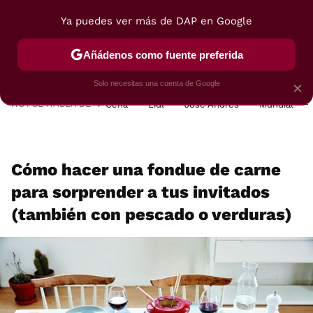
Ya puedes ver más de DAP en Google
MENÚ
NUEVO
Añádenos como fuente preferida
POSTRES
VIAJES
SELECCIÓN
VEGUI
Solo necesitas una cuenta de Google
×
HOY SE HABLA DE
Cena
Lidl
José Andrés
Mundial
Cómo hacer una fondue de carne
para sorprender a tus invitados
(también con pescado o verduras)