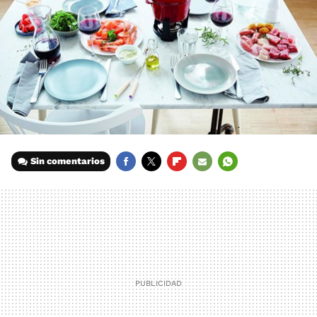
Sin comentarios
FACEBOOK
TWITTER
FLIPBOARD
E-
WHATSAPP
MAIL