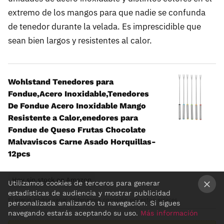
extremo de los mangos para que nadie se confunda
de tenedor durante la velada. Es imprescidible que
sean bien largos y resistentes al calor.
Wohlstand Tenedores para
Fondue,Acero Inoxidable,Tenedores
De Fondue Acero Inoxidable Mango
Resistente a Calor,enedores para
Fondue de Queso Frutas Chocolate
Malvaviscos Carne Asado Horquillas-
12pcs
Hoy sin stock en Amazon
Utilizamos cookies de terceros para generar
estadísticas de audiencia y mostrar publicidad
El precio podría variar. Obtenemos comisión por estos enlaces
×
personalizada analizando tu navegación. Si sigues
navegando estarás aceptando su uso.
Más información