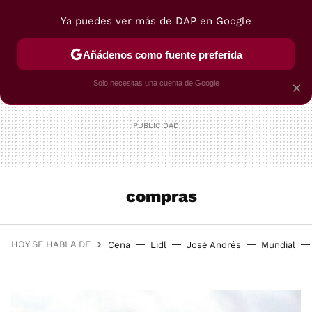
Ya puedes ver más de DAP en Google
MENÚ
NUEVO
Añádenos como fuente preferida
POSTRES
VIAJES
SELECCIÓN
VEGUI
Solo necesitas una cuenta de Google
×
compras
HOY SE HABLA DE
Cena
Lidl
José Andrés
Mundial