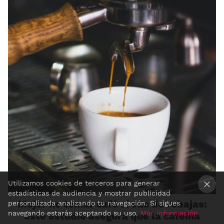
Utilizamos cookies de terceros para generar
estadísticas de audiencia y mostrar publicidad
Mejor no tomar café si vas de rebajas:
×
personalizada analizando tu navegación. Si sigues
navegando estarás aceptando su uso.
Más información
este estudio asegura que la cafeína