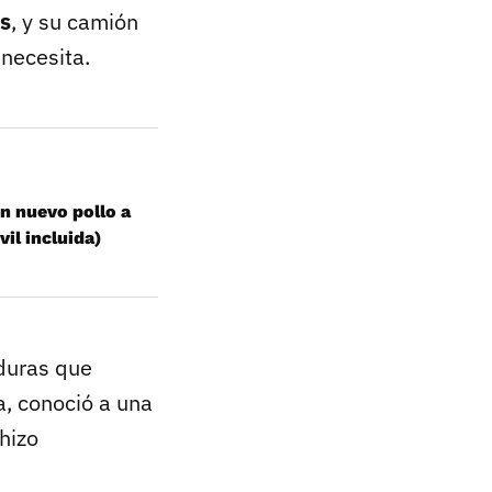
s
, y su camión
 necesita.
un nuevo pollo a
il incluida)
duras que
a, conoció a una
hizo