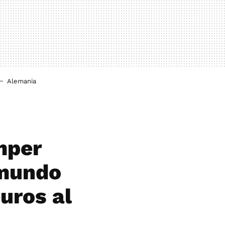
Alemania
mper
 mundo
uros al