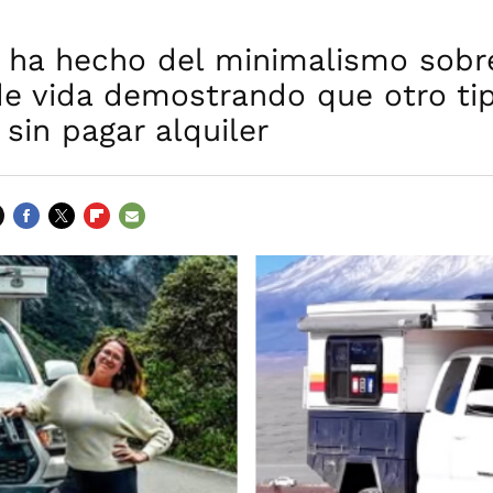
n ha hecho del minimalismo sobr
de vida demostrando que otro ti
 sin pagar alquiler
FACEBOOK
TWITTER
FLIPBOARD
E-
MAIL