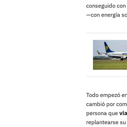
conseguido con 
—con energía sol
Todo empezó en
cambió por comp
persona que
vi
replantearse su 