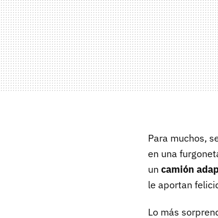
Para muchos, se
en una furgone
un
camión ada
le aportan felic
Lo más sorprend