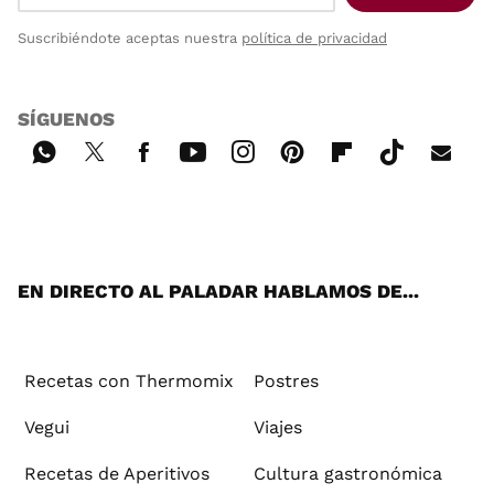
Suscribiéndote aceptas nuestra
política de privacidad
SÍGUENOS
Wh
Twi
Fac
You
Inst
Pint
Flip
Tikt
E-
ats
tter
ebo
tub
agr
ere
boa
ok
mai
App
ok
e
am
st
rd
l
EN DIRECTO AL PALADAR HABLAMOS DE...
Recetas con Thermomix
Postres
Vegui
Viajes
Recetas de Aperitivos
Cultura gastronómica