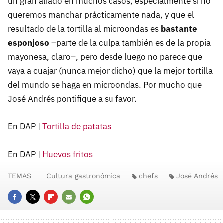
un gran aliado en muchos casos, especialmente si no
queremos manchar prácticamente nada, y que el
resultado de la tortilla al microondas es
bastante
esponjoso
–parte de la culpa también es de la propia
mayonesa, claro–, pero desde luego no parece que
vaya a cuajar (nunca mejor dicho) que la mejor tortilla
del mundo se haga en microondas. Por mucho que
José Andrés pontifique a su favor.
En DAP |
Tortilla de patatas
En DAP |
Huevos fritos
TEMAS
Cultura gastronómica
chefs
José Andrés
FACEBOOK
TWITTER
FLIPBOARD
E-
WHATSAPP