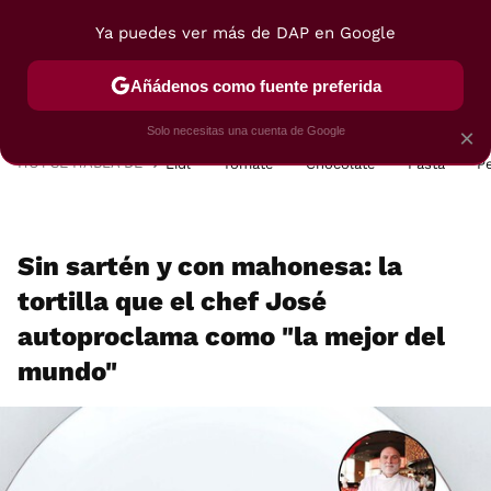
Ya puedes ver más de DAP en Google
MENÚ
NUEVO
Añádenos como fuente preferida
POSTRES
VIAJES
SELECCIÓN
VEGUI
Solo necesitas una cuenta de Google
×
HOY SE HABLA DE
Lidl
Tomate
Chocolate
Pasta
P
Sin sartén y con mahonesa: la
tortilla que el chef José
autoproclama como "la mejor del
mundo"