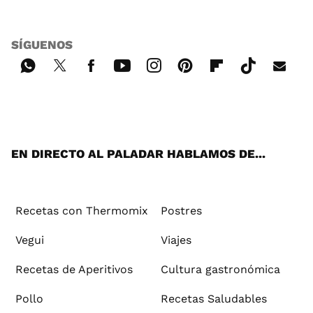
SÍGUENOS
Wh
Twi
Fac
You
Inst
Pint
Flip
Tikt
E-
ats
tter
ebo
tub
agr
ere
boa
ok
mai
App
ok
e
am
st
rd
l
EN DIRECTO AL PALADAR HABLAMOS DE...
Recetas con Thermomix
Postres
Vegui
Viajes
Recetas de Aperitivos
Cultura gastronómica
Pollo
Recetas Saludables