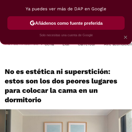
Ya puedes ver más de DAP en Google
MENÚ
NUEVO
Añádenos como fuente preferida
POSTRES
VIAJES
SELECCIÓN
VEGUI
Solo necesitas una cuenta de Google
×
HOY SE HABLA DE
Cena
Lidl
Carrefour
Aire acondicio
No es estética ni superstición:
estos son los dos peores lugares
para colocar la cama en un
dormitorio