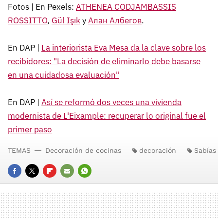
Fotos | En Pexels:
ATHENEA CODJAMBASSIS
ROSSITTO
,
Gül Işık
y
Алан Албегов
.
En DAP |
La interiorista Eva Mesa da la clave sobre los
recibidores: "La decisión de eliminarlo debe basarse
en una cuidadosa evaluación"
En DAP |
Así se reformó dos veces una vivienda
modernista de L'Eixample: recuperar lo original fue el
primer paso
TEMAS
Decoración de cocinas
decoración
Sabías
FACEBOOK
TWITTER
FLIPBOARD
E-
WHATSAPP
MAIL