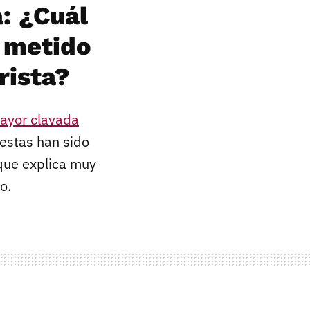
: ¿Cuál
n metido
rista?
mayor clavada
uestas han sido
 que explica muy
o.