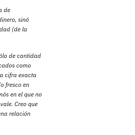
a de
inero, sinó
idad (de la
sólo de cantidad
ficados como
a cifra exacta
o fresco en
mós en el que no
 vale. Creo que
ena relación