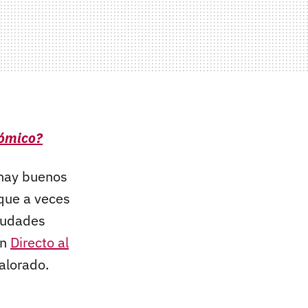
nómico?
 hay buenos
que a veces
ciudades
en
Directo al
alorado.