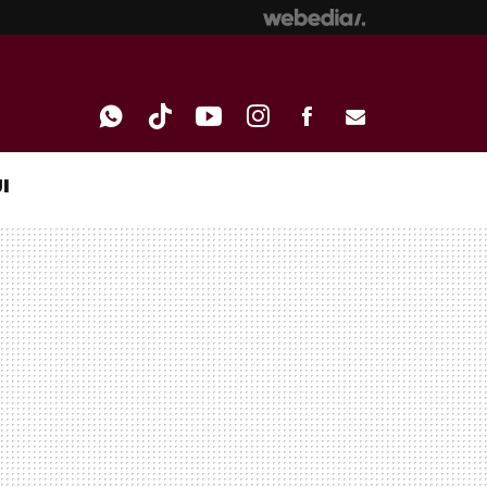
I
WHATSAPP
TIKTOK
YOUTUBE
INSTAGRAM
FACEBOOK
E-
MAIL