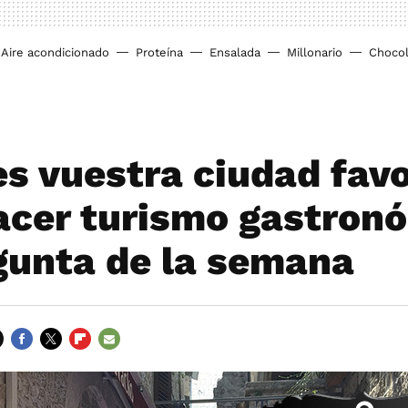
Aire acondicionado
Proteína
Ensalada
Millonario
Chocol
es vuestra ciudad favo
acer turismo gastron
gunta de la semana
FACEBOOK
TWITTER
FLIPBOARD
E-
MAIL