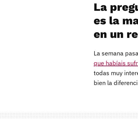
La preg
es la m
en un re
La semana pasa
que habíais suf
todas muy inter
bien la diferenc