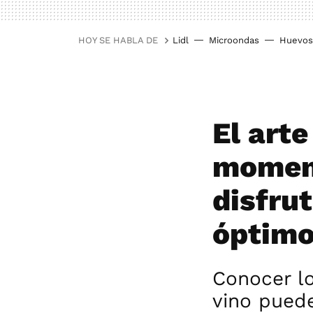
HOY SE HABLA DE
Lidl
Microondas
Huevos
El arte
moment
disfrut
óptim
Conocer lo
vino pued