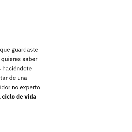
que guardaste
y quieres saber
s haciéndote
utar de una
idor no experto
l
ciclo de vida