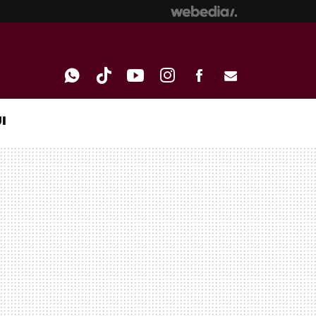
I
WHATSAPP
TIKTOK
YOUTUBE
INSTAGRAM
FACEBOOK
E-
MAIL