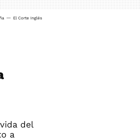
ña
El Corte Inglés
a
vida del
to a