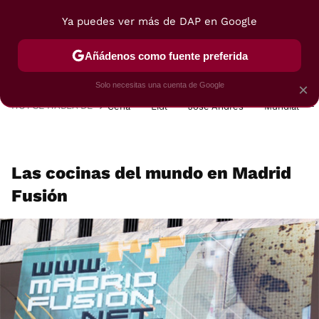
Ya puedes ver más de DAP en Google
MENÚ
NUEVO
Añádenos como fuente preferida
POSTRES
VIAJES
SELECCIÓN
VEGUI
Solo necesitas una cuenta de Google
×
HOY SE HABLA DE
Cena
Lidl
José Andrés
Mundial
Las cocinas del mundo en Madrid
Fusión