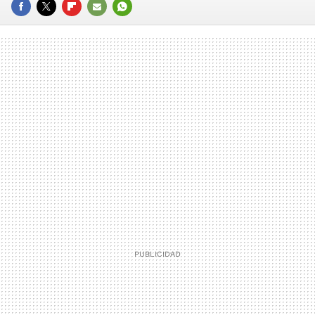
FACEBOOK
TWITTER
FLIPBOARD
E-
WHATSAPP
MAIL