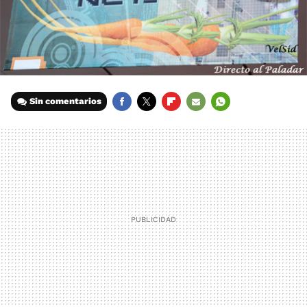
Sin comentarios
FACEBOOK
TWITTER
FLIPBOARD
E-
WHATSAPP
MAIL