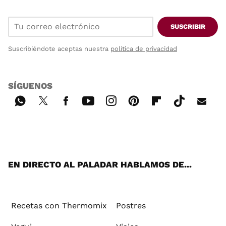
SUSCRIBIR
Suscribiéndote aceptas nuestra
política de privacidad
SÍGUENOS
Wh
Twi
Fac
You
Inst
Pint
Flip
Tikt
E-
ats
tter
ebo
tub
agr
ere
boa
ok
mai
App
ok
e
am
st
rd
l
EN DIRECTO AL PALADAR HABLAMOS DE...
Recetas con Thermomix
Postres