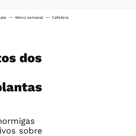
ate
Menú semanal
Cafetera
tos dos
plantas
hormigas
sivos sobre