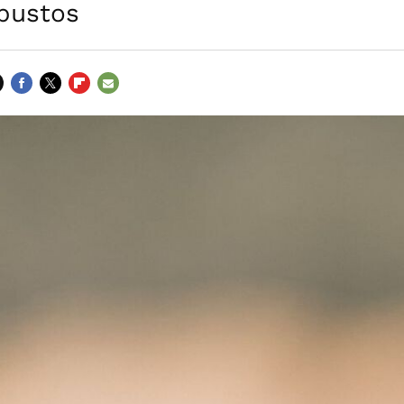
rbustos
FACEBOOK
TWITTER
FLIPBOARD
E-
MAIL