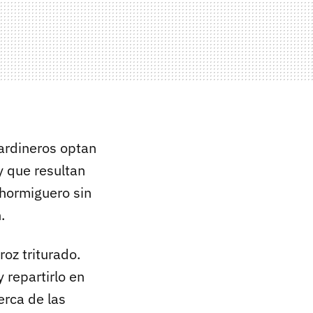
jardineros optan
y que resultan
 hormiguero sin
.
oz triturado.
 repartirlo en
erca de las