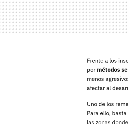
Frente a los in
por
métodos sen
menos agresivos
afectar al desarr
Uno de los remed
Para ello, bast
las zonas donde