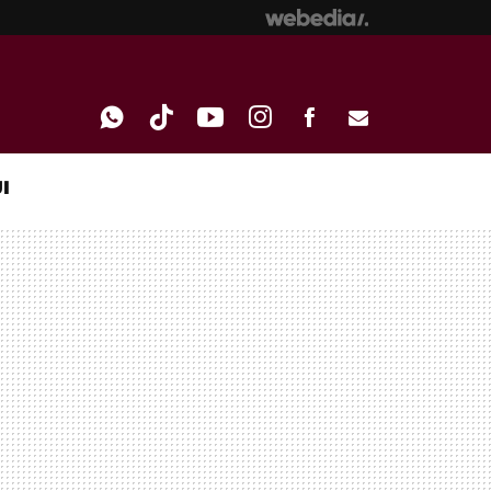
I
WHATSAPP
TIKTOK
YOUTUBE
INSTAGRAM
FACEBOOK
E-
MAIL