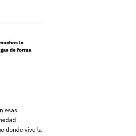
 muchos lo
igas de forma
an esas
humedad
no donde vive la