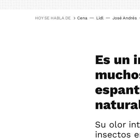
HOY SE HABLA DE
Cena
Lidl
José Andrés
Es un 
muchos
espant
natura
Su olor in
insectos e