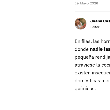
29 Mayo 2026
Joana Co
Editor
En filas, las ho
donde
nadie la
pequeña rendija
atraviese la co
existen insecti
domésticas meno
químicos.