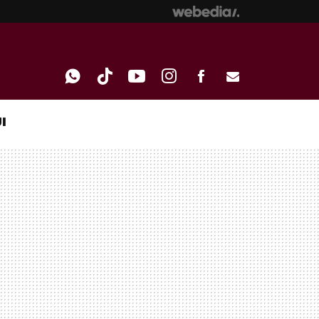
I
WHATSAPP
TIKTOK
YOUTUBE
INSTAGRAM
FACEBOOK
E-
MAIL