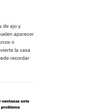
s de ajo y
suelen aparecer
arcos o
vierte la casa
uede recordar
y ventanas este
n problema