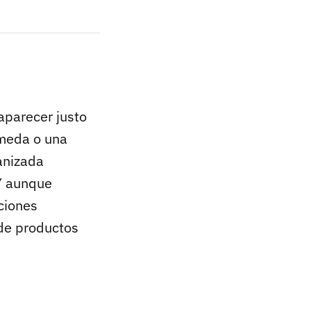
 aparecer justo
úmeda o una
anizada
 Y aunque
ciones
 de productos