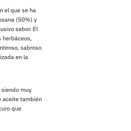
n el que se ha
bosana (50%) y
sivo sabor. El
s herbáceos,
intenso, sabroso
izada en la
, siendo muy
e aceite también
scuro que