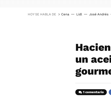
HOY SE HABLA DE
Cena
Lidl
José Andrés
Hacien
un ace
gourm
1 comentario
F