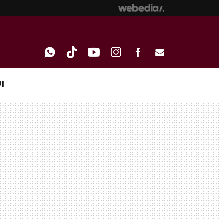
I
WHATSAPP
TIKTOK
YOUTUBE
INSTAGRAM
FACEBOOK
E-
MAIL