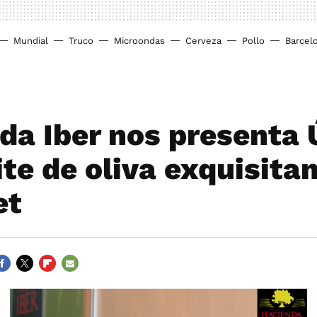
Mundial
Truco
Microondas
Cerveza
Pollo
Barcel
da Iber nos presenta 
ite de oliva exquisit
et
ACEBOOK
TWITTER
FLIPBOARD
E-
MAIL