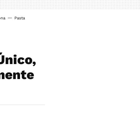
ona
Pasta
Único,
amente