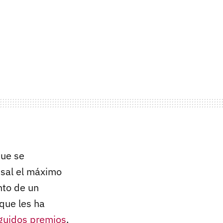
que se
nsal el máximo
nto de un
 que les ha
nguidos premios
.