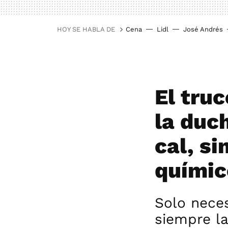
HOY SE HABLA DE
Cena
Lidl
José Andrés
El tru
la duc
cal, si
químic
Solo neces
siempre l