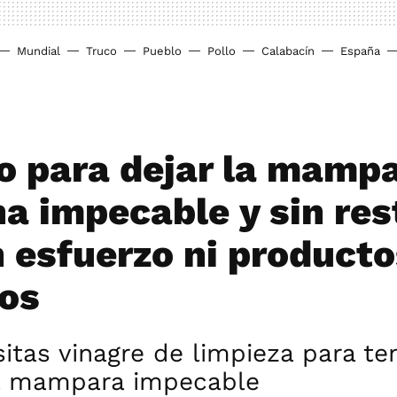
Mundial
Truco
Pueblo
Pollo
Calabacín
España
co para dejar la mamp
ha impecable y sin res
n esfuerzo ni product
os
itas vinagre de limpieza para te
a mampara impecable