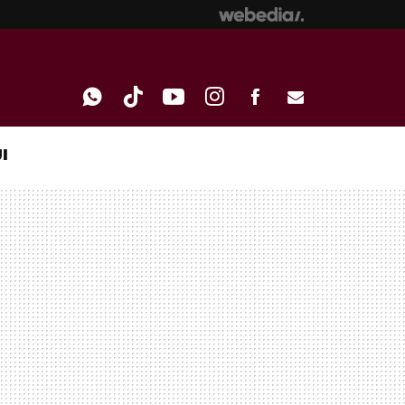
I
WHATSAPP
TIKTOK
YOUTUBE
INSTAGRAM
FACEBOOK
E-
MAIL