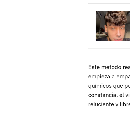
Este método res
empieza a empañ
químicos que pue
constancia, el v
reluciente y lib