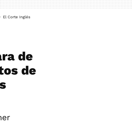
El Corte Inglés
ara de
tos de
os
ner