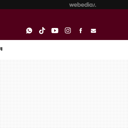
I
WHATSAPP
TIKTOK
YOUTUBE
INSTAGRAM
FACEBOOK
E-
MAIL