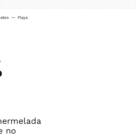
cates
Playa
a
o
 mermelada
e no