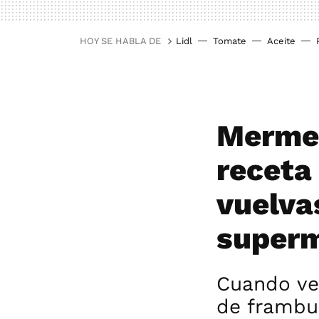
HOY SE HABLA DE
Lidl
Tomate
Aceite
Mermel
receta
vuelva
super
Cuando ve
de frambu