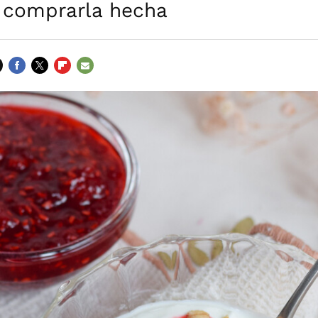
a comprarla hecha
FACEBOOK
TWITTER
FLIPBOARD
E-
MAIL