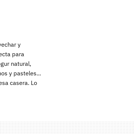
vechar y
fecta para
gur natural,
os y pasteles...
esa casera. Lo