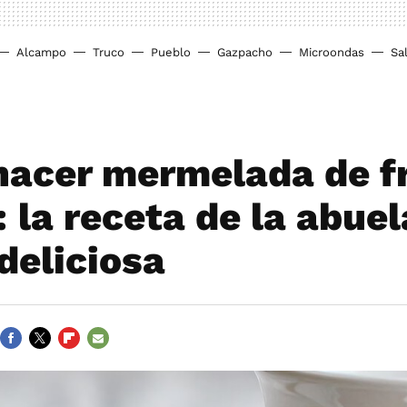
Alcampo
Truco
Pueblo
Gazpacho
Microondas
Sa
acer mermelada de f
: la receta de la abue
 deliciosa
FACEBOOK
TWITTER
FLIPBOARD
E-
MAIL