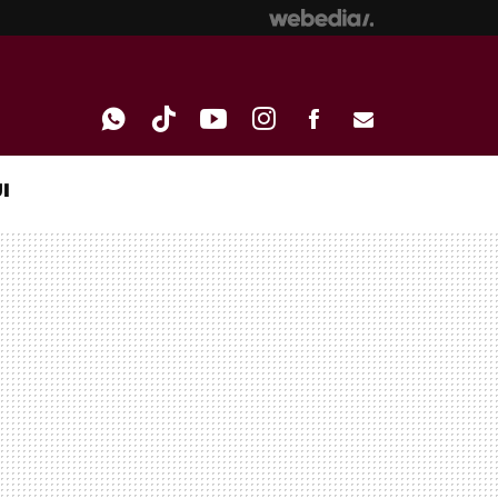
I
WHATSAPP
TIKTOK
YOUTUBE
INSTAGRAM
FACEBOOK
E-
MAIL