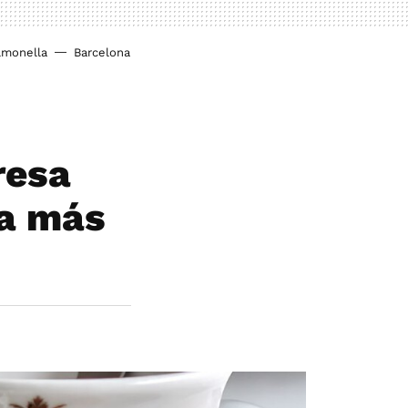
lmonella
Barcelona
resa
la más