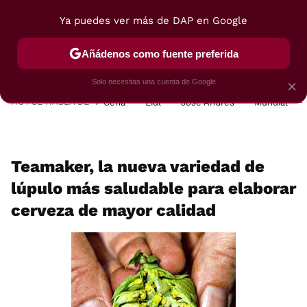
Ya puedes ver más de DAP en Google
MENÚ
NUEVO
Añádenos como fuente preferida
POSTRES
VIAJES
SELECCIÓN
VEGUI
Solo necesitas una cuenta de Google
×
HOY SE HABLA DE
Cena
Lidl
José Andrés
Mundial
Teamaker, la nueva variedad de
lúpulo más saludable para elaborar
cerveza de mayor calidad