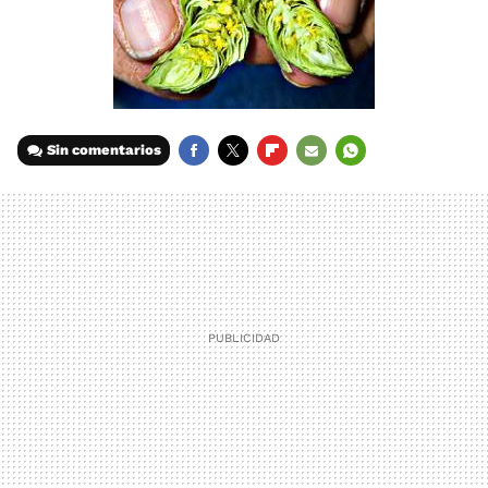
Sin comentarios
FACEBOOK
TWITTER
FLIPBOARD
E-
WHATSAPP
MAIL