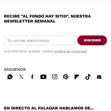
RECIBE "AL FONDO HAY SITIO", NUESTRA
NEWSLETTER SEMANAL
SUSCRIBIR
Suscribiéndote aceptas nuestra
política de privacidad
SÍGUENOS
Wh
Twi
Fac
You
Inst
Pint
Flip
Tikt
E-
ats
tter
ebo
tub
agr
ere
boa
ok
mai
App
ok
e
am
st
rd
l
EN DIRECTO AL PALADAR HABLAMOS DE...