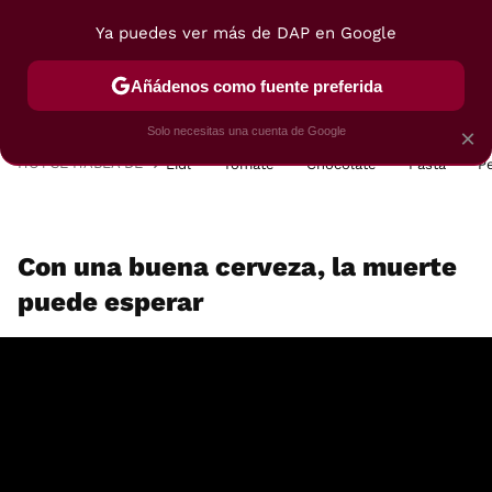
Ya puedes ver más de DAP en Google
MENÚ
NUEVO
Añádenos como fuente preferida
POSTRES
VIAJES
SELECCIÓN
VEGUI
Solo necesitas una cuenta de Google
×
HOY SE HABLA DE
Lidl
Tomate
Chocolate
Pasta
P
Con una buena cerveza, la muerte
puede esperar