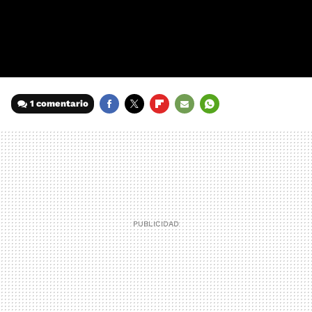
1 comentario
FACEBOOK
TWITTER
FLIPBOARD
E-
WHATSAPP
MAIL