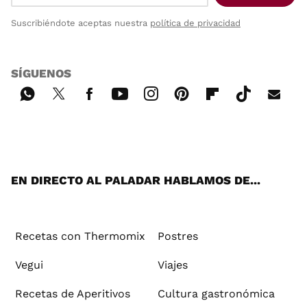
Suscribiéndote aceptas nuestra
política de privacidad
SÍGUENOS
Wh
Twi
Fac
You
Inst
Pint
Flip
Tikt
E-
ats
tter
ebo
tub
agr
ere
boa
ok
mai
App
ok
e
am
st
rd
l
EN DIRECTO AL PALADAR HABLAMOS DE...
Recetas con Thermomix
Postres
Vegui
Viajes
Recetas de Aperitivos
Cultura gastronómica