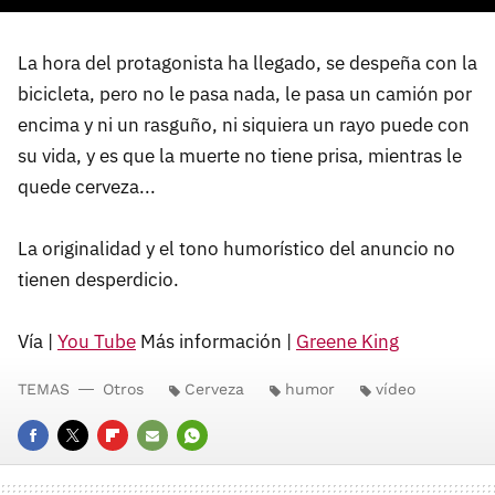
La hora del protagonista ha llegado, se despeña con la
bicicleta, pero no le pasa nada, le pasa un camión por
encima y ni un rasguño, ni siquiera un rayo puede con
su vida, y es que la muerte no tiene prisa, mientras le
quede cerveza...
La originalidad y el tono humorístico del anuncio no
tienen desperdicio.
Vía |
You Tube
Más información |
Greene King
TEMAS
Otros
Cerveza
humor
vídeo
FACEBOOK
TWITTER
FLIPBOARD
E-
WHATSAPP