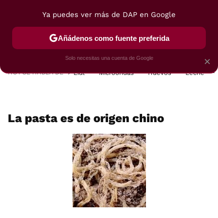
Ya puedes ver más de DAP en Google
MENÚ
NUEVO
Añádenos como fuente preferida
POSTRES
VIAJES
SELECCIÓN
VEGUI
Solo necesitas una cuenta de Google
×
HOY SE HABLA DE
Lidl
Microondas
Huevos
Leche
La pasta es de origen chino