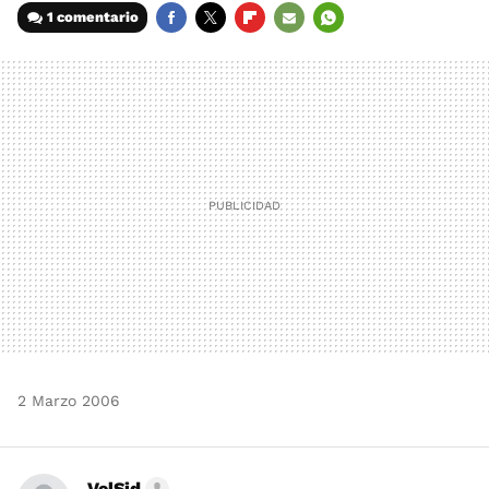
1 comentario
FACEBOOK
TWITTER
FLIPBOARD
E-
WHATSAPP
MAIL
2 Marzo 2006
VelSid