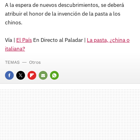
A la espera de nuevos descubrimientos, se deberá
atribuir el honor de la invención de la pasta a los
chinos.
Vía |
El País
En Directo al Paladar |
La pasta, ¿china o
italiana?
TEMAS
Otros
FACEBOOK
TWITTER
FLIPBOARD
E-
WHATSAPP
MAIL