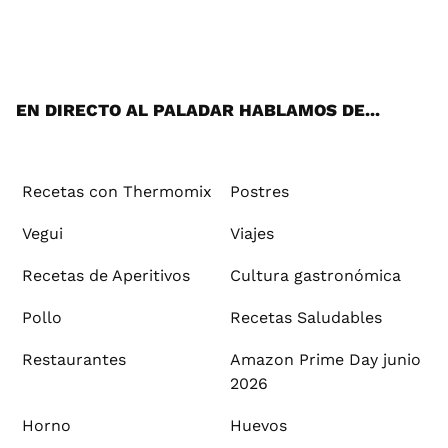
Wh
Twi
Fac
You
Inst
Pint
Flip
Tikt
E-
ats
tter
ebo
tub
agr
ere
boa
ok
mai
App
ok
e
am
st
rd
l
EN DIRECTO AL PALADAR HABLAMOS DE...
Recetas con Thermomix
Postres
Vegui
Viajes
Recetas de Aperitivos
Cultura gastronómica
Pollo
Recetas Saludables
Restaurantes
Amazon Prime Day junio
2026
Horno
Huevos