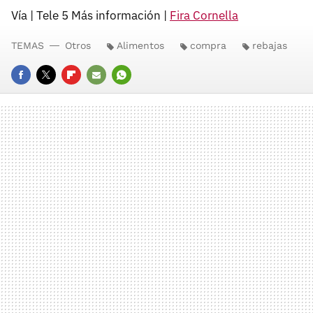
Vía | Tele 5 Más información |
Fira Cornella
TEMAS
Otros
Alimentos
compra
rebajas
FACEBOOK
TWITTER
FLIPBOARD
E-
WHATSAPP
MAIL