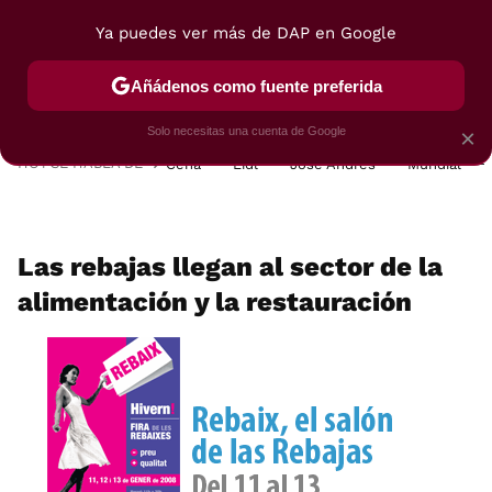
Ya puedes ver más de DAP en Google
MENÚ
NUEVO
Añádenos como fuente preferida
POSTRES
VIAJES
SELECCIÓN
VEGUI
Solo necesitas una cuenta de Google
×
HOY SE HABLA DE
Cena
Lidl
José Andrés
Mundial
Las rebajas llegan al sector de la
alimentación y la restauración