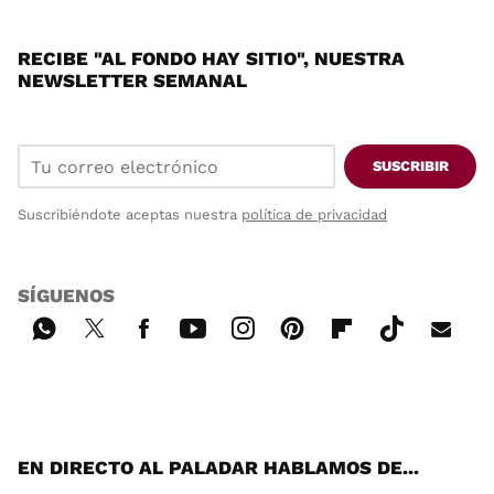
RECIBE "AL FONDO HAY SITIO", NUESTRA
NEWSLETTER SEMANAL
SUSCRIBIR
Suscribiéndote aceptas nuestra
política de privacidad
SÍGUENOS
Wh
Twi
Fac
You
Inst
Pint
Flip
Tikt
E-
ats
tter
ebo
tub
agr
ere
boa
ok
mai
App
ok
e
am
st
rd
l
EN DIRECTO AL PALADAR HABLAMOS DE...