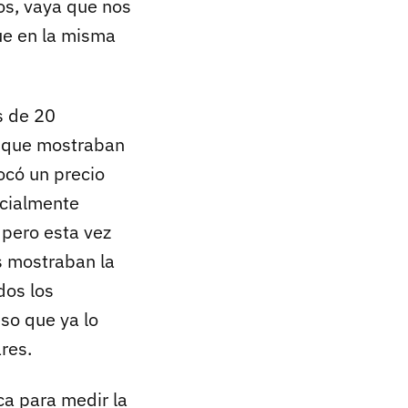
os, vaya que nos
ue en la misma
s de 20
os que mostraban
locó un precio
icialmente
 pero esta vez
s mostraban la
dos los
eso que ya lo
res.
ca para medir la