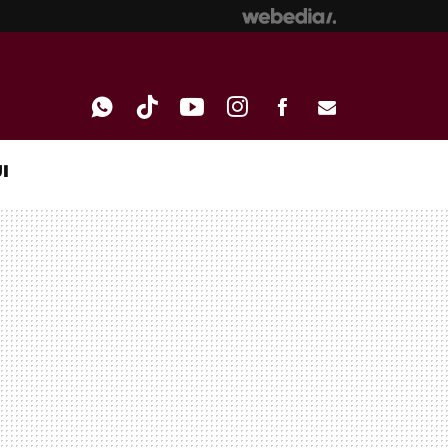
I
WHATSAPP
TIKTOK
YOUTUBE
INSTAGRAM
FACEBOOK
E-
MAIL