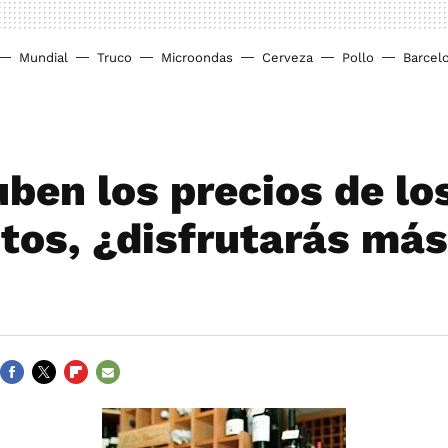
Mundial
Truco
Microondas
Cerveza
Pollo
Barcel
uben los precios de lo
tos, ¿disfrutarás más
FACEBOOK
TWITTER
FLIPBOARD
E-
MAIL