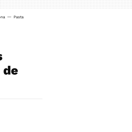
ona
Pasta
s
 de