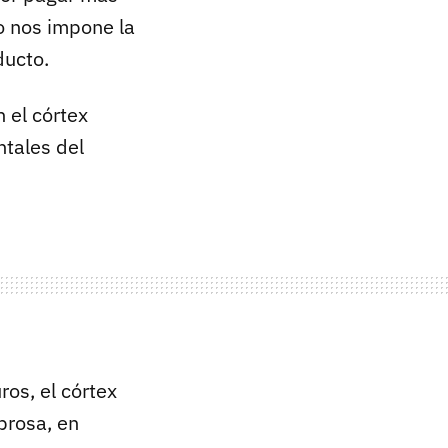
ro nos impone la
ducto.
 el córtex
ntales del
ros, el córtex
brosa, en