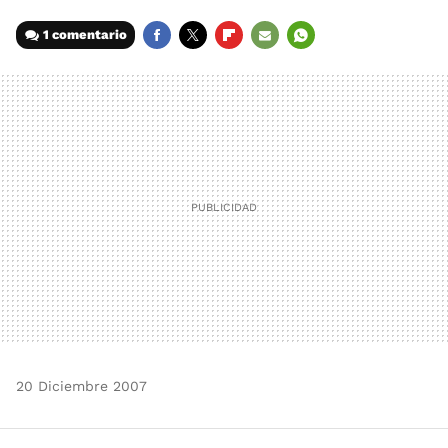
1 comentario
FACEBOOK
TWITTER
FLIPBOARD
E-
WHATSAPP
MAIL
20 Diciembre 2007