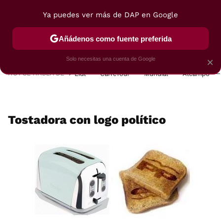
Ya puedes ver más de DAP en Google
MENÚ
NUEVO
Añádenos como fuente preferida
POSTRES
VIAJES
SELECCIÓN
VEGUI
Solo necesitas una cuenta de Google
×
HOY SE HABLA DE
Lidl
Carrefour
Mundial
Alcampo
Tostadora con logo político