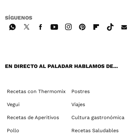
SÍGUENOS
Wh
Twi
Fac
You
Inst
Pint
Flip
Tikt
E-
ats
tter
ebo
tub
agr
ere
boa
ok
mai
App
ok
e
am
st
rd
l
EN DIRECTO AL PALADAR HABLAMOS DE...
Recetas con Thermomix
Postres
Vegui
Viajes
Recetas de Aperitivos
Cultura gastronómica
Pollo
Recetas Saludables