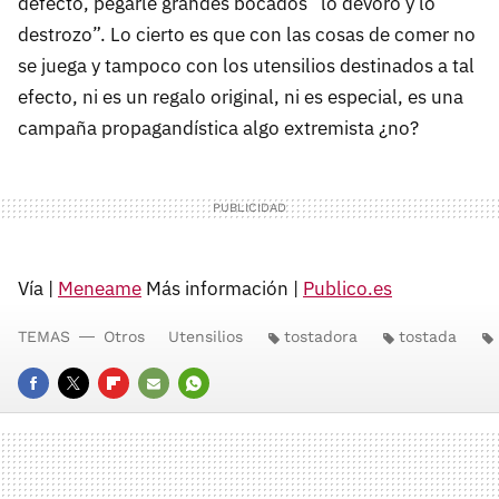
defecto, pegarle grandes bocados “lo devoro y lo
destrozo”. Lo cierto es que con las cosas de comer no
se juega y tampoco con los utensilios destinados a tal
efecto, ni es un regalo original, ni es especial, es una
campaña propagandística algo extremista ¿no?
Vía |
Meneame
Más información |
Publico.es
TEMAS
Otros
Utensilios
tostadora
tostada
FACEBOOK
TWITTER
FLIPBOARD
E-
WHATSAPP
MAIL