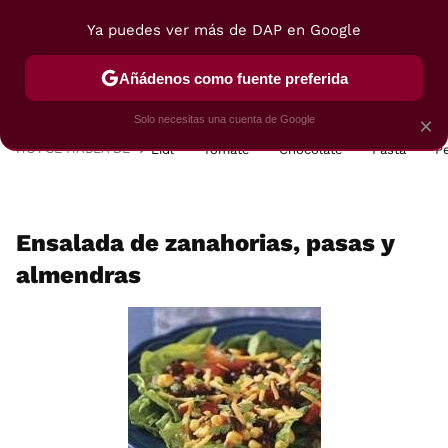
Ya puedes ver más de DAP en Google
MENÚ
NUEVO
Añádenos como fuente preferida
POSTRES
VIAJES
SELECCIÓN
VEGUI
Solo necesitas una cuenta de Google
×
HOY SE HABLA DE
Lidl
Tomate
Chocolate
Pasta
P
Ensalada de zanahorias, pasas y
almendras