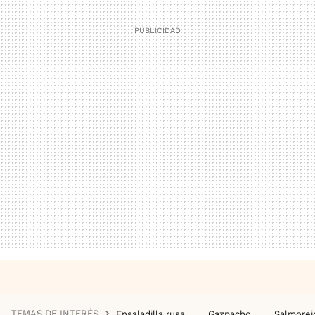
TEMAS DE INTERÉS
Ensaladilla rusa
Gazpacho
Salmore