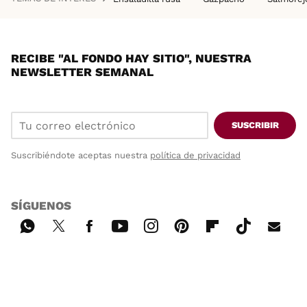
RECIBE "AL FONDO HAY SITIO", NUESTRA
NEWSLETTER SEMANAL
SUSCRIBIR
Suscribiéndote aceptas nuestra
política de privacidad
SÍGUENOS
Wh
Twi
Fac
You
Inst
Pint
Flip
Tikt
E-
ats
tter
ebo
tub
agr
ere
boa
ok
mai
App
ok
e
am
st
rd
l