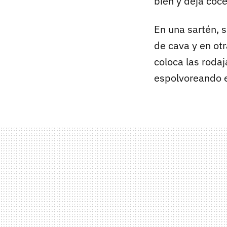
bien y deja coce
En una sartén, s
de cava y en otr
coloca las rodaj
espolvoreando e