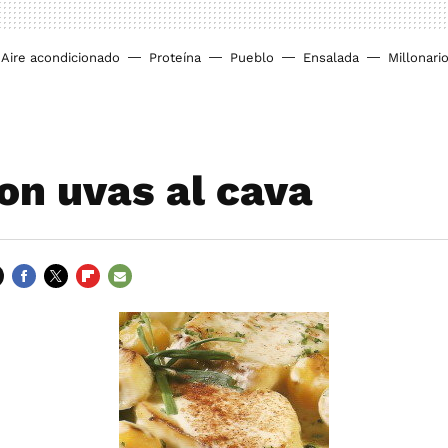
Aire acondicionado
Proteína
Pueblo
Ensalada
Millonari
on uvas al cava
FACEBOOK
TWITTER
FLIPBOARD
E-
MAIL