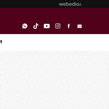
I
WHATSAPP
TIKTOK
YOUTUBE
INSTAGRAM
FACEBOOK
E-
MAIL