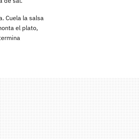
a de sal.
a. Cuela la salsa
onta el plato,
 termina