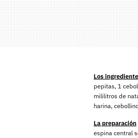
Los ingredient
pepitas, 1 cebo
mililitros de n
harina, cebollin
La preparación
espina central s