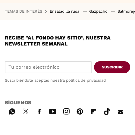
TEMAS DE INTERÉS
Ensaladilla rusa
Gazpacho
Salmore
RECIBE "AL FONDO HAY SITIO", NUESTRA
NEWSLETTER SEMANAL
SUSCRIBIR
Suscribiéndote aceptas nuestra
política de privacidad
SÍGUENOS
Wh
Twi
Fac
You
Inst
Pint
Flip
Tikt
E-
ats
tter
ebo
tub
agr
ere
boa
ok
mai