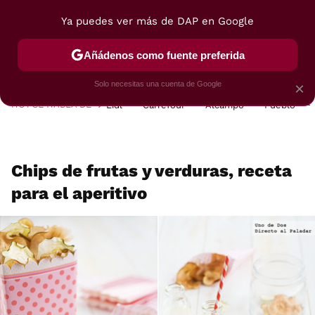
Ya puedes ver más de DAP en Google
MENÚ
NUEVO
Añádenos como fuente preferida
POSTRES
VIAJES
SELECCIÓN
VEGUI
Solo necesitas una cuenta de Google
×
HOY SE HABLA DE
Lidl
Carrefour
Alcampo
Pueblo
Chips de frutas y verduras, receta
para el aperitivo