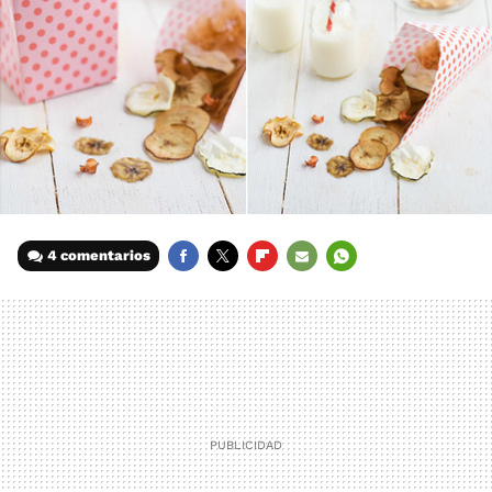
4 comentarios
FACEBOOK
TWITTER
FLIPBOARD
E-
WHATSAPP
MAIL