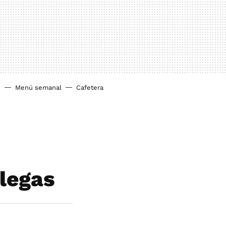
o
Menú semanal
Cafetera
llegas