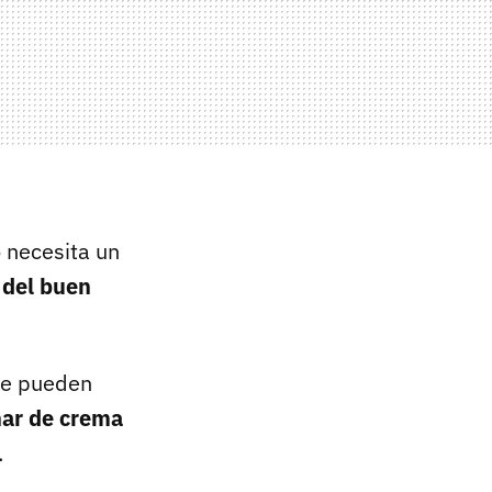
 necesita un
l del buen
se pueden
nar de crema
.