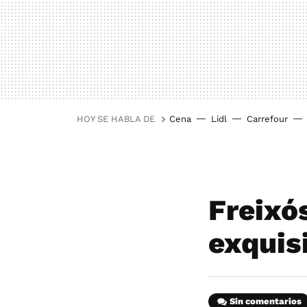
HOY SE HABLA DE
Cena
Lidl
Carrefour
Freixós
exquisi
Sin comentarios