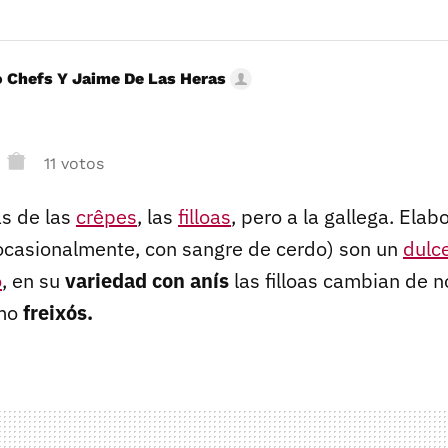
 Chefs Y Jaime De Las Heras
11 votos
s de las
crêpes
, las
filloas
, pero a la gallega. Ela
ocasionalmente, con sangre de cerdo) son un
dulce
o
, en su
variedad con anís
las filloas cambian de 
omo
freixós.