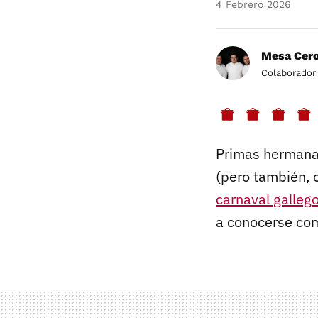
4 Febrero 2026
Mesa Cero
Colaborador
Primas hermana
(pero también, 
carnaval galleg
a conocerse c