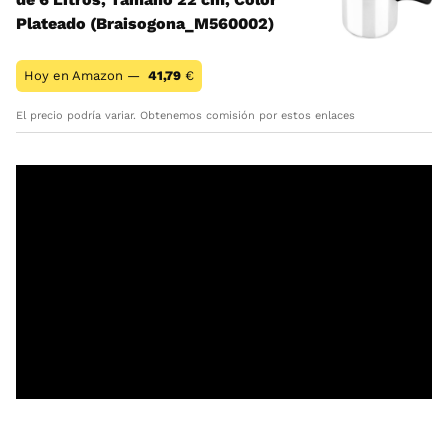
Plateado (Braisogona_M560002)
Hoy en Amazon —
41,79
€
El precio podría variar. Obtenemos comisión por estos enlaces