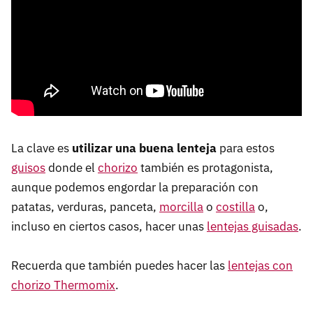
La clave es
utilizar una buena lenteja
para estos
guisos
donde el
chorizo
también es protagonista,
aunque podemos engordar la preparación con
patatas, verduras, panceta,
morcilla
o
costilla
o,
incluso en ciertos casos, hacer unas
lentejas guisadas
.
Recuerda que también puedes hacer las
lentejas con
chorizo Thermomix
.