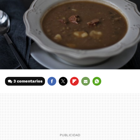
3 comentarios
FACEBOOK
TWITTER
FLIPBOARD
E-
WHATSAPP
MAIL