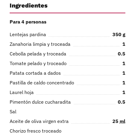
Ingredientes
Para 4 personas
Lentejas pardina
350
g
Zanahoria limpia y troceada
1
Cebolla pelada y troceada
0.5
Tomate pelado y troceado
1
Patata cortada a dados
1
Pastilla de caldo concentrado
1
Laurel hoja
1
Pimentón dulce cucharadita
0.5
Sal
Aceite de oliva virgen extra
25
ml
Chorizo fresco troceado