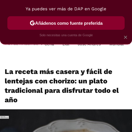
Ya puedes ver más de DAP en Google
MENÚ
NUEVO
Añádenos como fuente preferida
POSTRES
VIAJES
SELECCIÓN
VEGUI
Solo necesitas una cuenta de Google
×
HOY SE HABLA DE
Cena
Lidl
José Andrés
Mundial
La receta más casera y fácil de
lentejas con chorizo: un plato
tradicional para disfrutar todo el
año