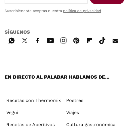
Suscribiéndote aceptas nuestra
política de privacidad
SÍGUENOS
Wh
Twi
Fac
You
Inst
Pint
Flip
Tikt
E-
ats
tter
ebo
tub
agr
ere
boa
ok
mai
App
ok
e
am
st
rd
l
EN DIRECTO AL PALADAR HABLAMOS DE...
Recetas con Thermomix
Postres
Vegui
Viajes
Recetas de Aperitivos
Cultura gastronómica