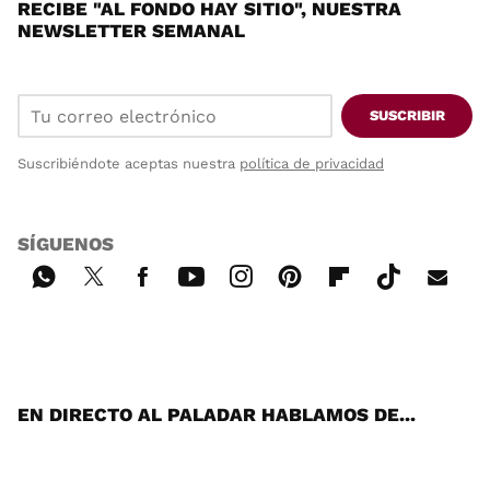
RECIBE "AL FONDO HAY SITIO", NUESTRA
NEWSLETTER SEMANAL
SUSCRIBIR
Suscribiéndote aceptas nuestra
política de privacidad
SÍGUENOS
Wh
Twi
Fac
You
Inst
Pint
Flip
Tikt
E-
ats
tter
ebo
tub
agr
ere
boa
ok
mai
App
ok
e
am
st
rd
l
EN DIRECTO AL PALADAR HABLAMOS DE...