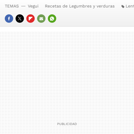
TEMAS
Vegui
Recetas de Legumbres y verduras
Len
FACEBOOK
TWITTER
FLIPBOARD
E-
WHATSAPP
MAIL