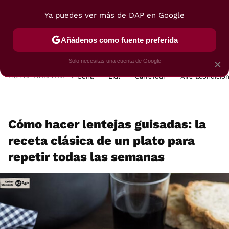
Ya puedes ver más de DAP en Google
MENÚ
NUEVO
Añádenos como fuente preferida
POSTRES
VIAJES
SELECCIÓN
VEGUI
Solo necesitas una cuenta de Google
×
HOY SE HABLA DE
Cena
Lidl
Carrefour
Aire acondicio
Cómo hacer lentejas guisadas: la
receta clásica de un plato para
repetir todas las semanas