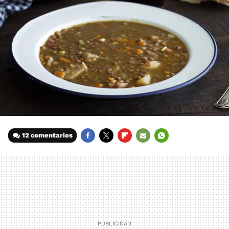
12 comentarios
FACEBOOK
TWITTER
FLIPBOARD
E-
WHATSAPP
MAIL