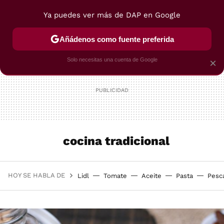
Ya puedes ver más de DAP en Google
MENÚ
NUEVO
Añádenos como fuente preferida
POSTRES
VIAJES
SELECCIÓN
VEGUI
Solo necesitas una cuenta de Google
×
cocina tradicional
HOY SE HABLA DE
Lidl
Tomate
Aceite
Pasta
Pesc