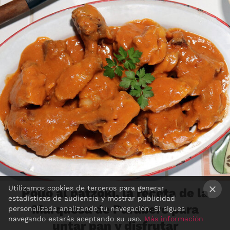
Utilizamos cookies de terceros para generar
Pollo al batzoki, la receta de la
estadísticas de audiencia y mostrar publicidad
Marquesa de Parabere para
×
personalizada analizando tu navegación. Si sigues
navegando estarás aceptando su uso.
Más información
untar pan y disfrutar