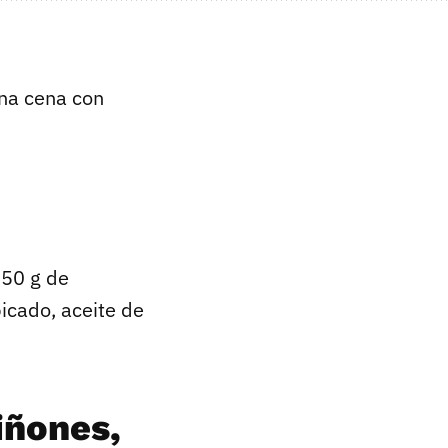
una cena con
250 g de
icado, aceite de
iñones,