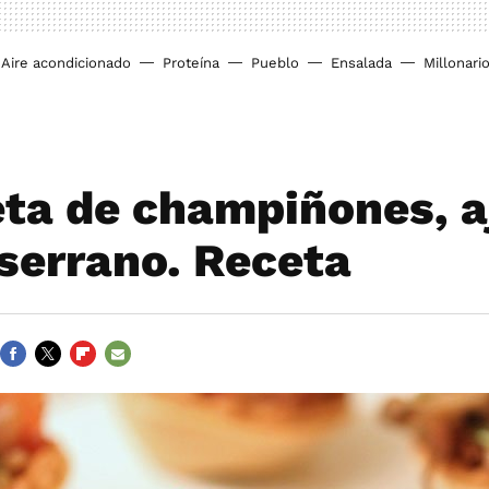
Aire acondicionado
Proteína
Pueblo
Ensalada
Millonari
eta de champiñones, a
serrano. Receta
FACEBOOK
TWITTER
FLIPBOARD
E-
MAIL