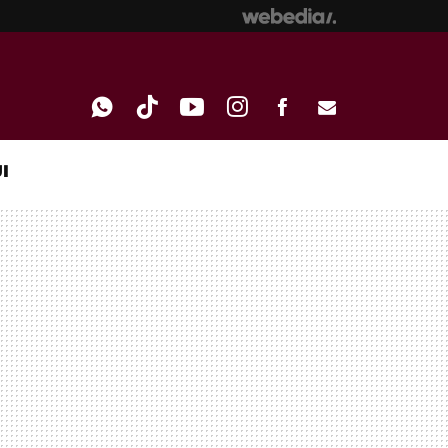
I
WHATSAPP
TIKTOK
YOUTUBE
INSTAGRAM
FACEBOOK
E-
MAIL